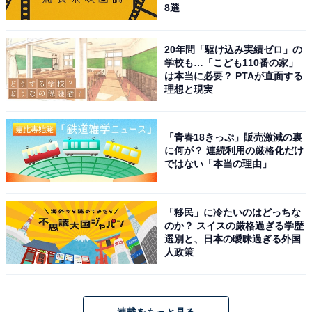
8選
20年間「駆け込み実績ゼロ」の
学校も…「こども110番の家」
は本当に必要？ PTAが直面する
理想と現実
「青春18きっぷ」販売激減の裏
に何が？ 連続利用の厳格化だけ
ではない「本当の理由」
「移民」に冷たいのはどっちな
のか？ スイスの厳格過ぎる学歴
選別と、日本の曖昧過ぎる外国
人政策