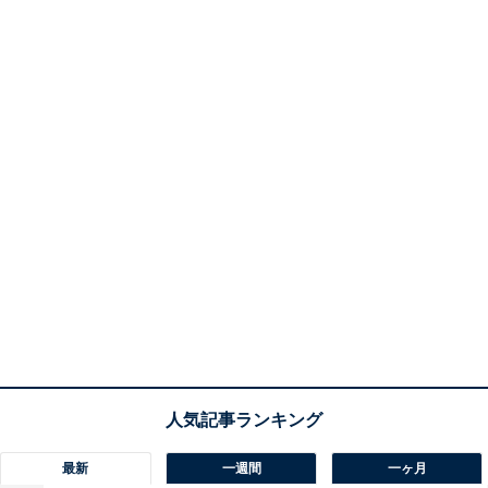
最新
一週間
一ヶ月