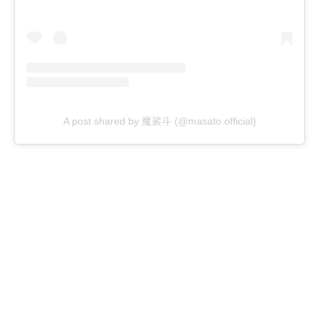
A post shared by 魔裟斗 (@masato.official)