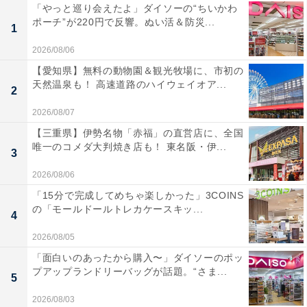
「やっと巡り会えたよ」ダイソーの“ちいかわ
ポーチ”が220円で反響。ぬい活＆防災...
1
2026/08/06
【愛知県】無料の動物園＆観光牧場に、市初の
天然温泉も！ 高速道路のハイウェイオア...
2
2026/08/07
【三重県】伊勢名物「赤福」の直営店に、全国
唯一のコメダ大判焼き店も！ 東名阪・伊...
3
2026/08/06
「15分で完成してめちゃ楽しかった」3COINS
の「モールドールトレカケースキッ...
4
2026/08/05
「面白いのあったから購入〜」ダイソーのポッ
プアップランドリーバッグが話題。“さま...
5
2026/08/03