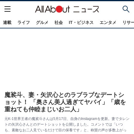
連載
ライフ
グルメ
社会
IT・ビジネス
エンタメ
リサ
魔裟斗、妻・矢沢心とのラブラブなデートシ
ョット！ 「奥さん美人過ぎてヤバイ」「歳を
重ねても仲睦まじいお二人」
元K-1世界王者の魔裟斗さんは5月17日、自身のInstagramを更新。妻でタレン
トの矢沢心さんとのデートショットを公開しました。コメントでは「いつ
も、素敵なお二人見ているだけで目の保養です」と、称賛の声が多数上がっ