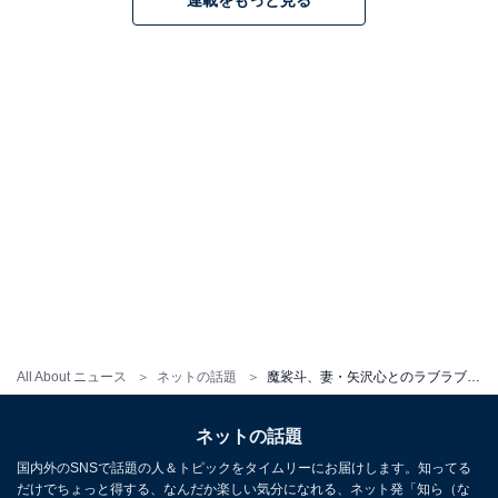
連載をもっと見る
All About ニュース
ネットの話題
魔裟斗、妻・矢沢心とのラブラブなデートショット！ 「奥さん美人過ぎてヤバイ」「歳を重ねても仲睦まじいお二人」
ネットの話題
国内外のSNSで話題の人＆トピックをタイムリーにお届けします。知ってる
だけでちょっと得する、なんだか楽しい気分になれる、ネット発「知ら（な