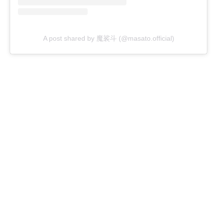
A post shared by 魔裟斗 (@masato.official)