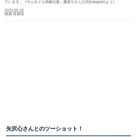
ています。（サムネイル画像出典：魔裟斗さん公式Instagramより）
2023.05.18
橋酒 瑛麗瑠
矢沢心さんとのツーショット！