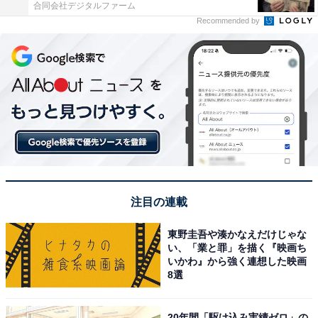
合同会社デジタルファーム
Recommended by
注目の連載
東野圭吾や湊かなえだけじゃな
い、「業と罪」を描く『映画ち
いかわ』から強く連想した映画
8選
20年間「駆け込み実績ゼロ」の