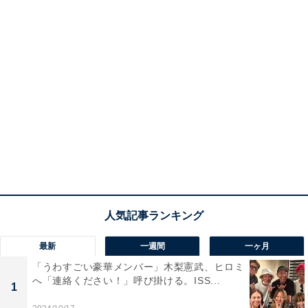
最新
一週間
一ヶ月
「うわすごい豪華メンバー」木梨憲武、ヒロミ
へ「連絡ください！」呼び掛ける。ISS...
1