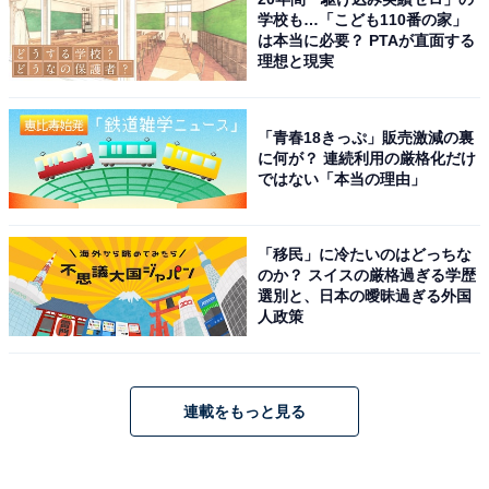
学校も…「こども110番の家」
は本当に必要？ PTAが直面する
理想と現実
「青春18きっぷ」販売激減の裏
に何が？ 連続利用の厳格化だけ
ではない「本当の理由」
「移民」に冷たいのはどっちな
のか？ スイスの厳格過ぎる学歴
選別と、日本の曖昧過ぎる外国
人政策
連載をもっと見る