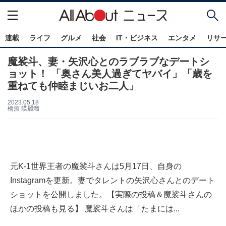
連載
ライフ
グルメ
社会
IT・ビジネス
エンタメ
リサ
魔裟斗、妻・矢沢心とのラブラブなデートシ
ョット！ 「奥さん美人過ぎてヤバイ」「歳を
重ねても仲睦まじいお二人」
2023.05.18
橋酒 瑛麗瑠
元K-1世界王者の魔裟斗さんは5月17日、自身の
Instagramを更新。妻でタレントの矢沢心さんとのデート
ショットを公開しました。【実際の投稿＆魔裟斗さんの
ほかの投稿も見る】 魔裟斗さんは「たまには...