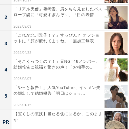
2024/10/17
「リアル天使」篠崎愛、肩をちら見せしたバス
ローブ姿に「可愛すぎんぞ～」「目の表情...
2
2023/03/03
「これが北川景子！？」すっぴん？ オフショ
ットに「顔が疲れてますね」「無加工無表...
3
2025/04/22
「そこくっつくの？！」元NGT48メンバー、
結婚報告に祝福と驚きの声！「お相手の...
4
2026/08/07
「やっと報告！」人気YouTuber、イケメン夫
の顔出しで結婚報告「明日はショッ...
5
2026/01/15
【宝くじの裏技】当たる側に回るか、このまま
か
PR