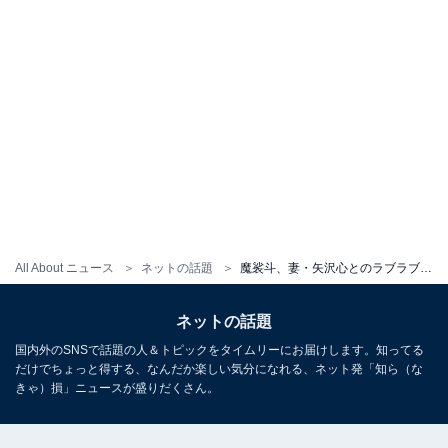
All About ニュース
ネットの話題
魔裟斗、妻・矢沢心とのラブラブなデートショット！ 「奥さん美人過ぎてヤバイ」「歳を重ねても仲睦まじいお二人」
ネットの話題
国内外のSNSで話題の人＆トピックをタイムリーにお届けします。知ってる
だけでちょっと得する、なんだか楽しい気分になれる、ネット発「知ら（な
きゃ）損」ニュースが盛りだくさん。