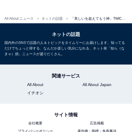
All About ニュース
ネットの話題
「美しいを超えてもう神」TWICE・ミナ、チューブトップ姿で美腹筋を披露！ 「みーたんの腹筋かっけ〜」
ネットの話題
国内外のSNSで話題の人＆トピックをタイムリーにお届けします。知ってる
だけでちょっと得する、なんだか楽しい気分になれる、ネット発「知ら（な
きゃ）損」ニュースが盛りだくさん。
関連サービス
All About
All About Japan
イチオシ
サイト情報
会社概要
広告掲載
プライバシーポリシー
著作権・商標・免責事項