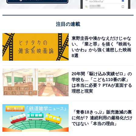
注目の連載
東野圭吾や湊かなえだけじゃな
い、「業と罪」を描く『映画ち
いかわ』から強く連想した映画
8選
20年間「駆け込み実績ゼロ」の
学校も…「こども110番の家」
は本当に必要？ PTAが直面する
理想と現実
「青春18きっぷ」販売激減の裏
に何が？ 連続利用の厳格化だけ
ではない「本当の理由」