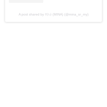
A post shared by 미나 (MINA) (@mina_sr_my)