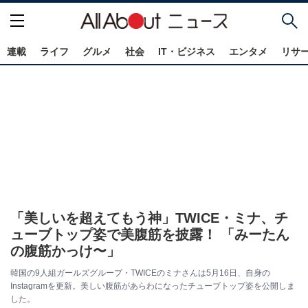
連載
ライフ
グルメ
社会
IT・ビジネス
エンタメ
リサ
「美しいを超えてもう神」TWICE・ミナ、チ
ューブトップ姿で美腹筋を披露！ 「みーたん
の腹筋かっけ〜」
韓国の9人組ガールズグループ・TWICEのミナさんは5月16日、自身の
Instagramを更新。美しい腹筋があらわになったチューブトップ姿を公開しま
した。