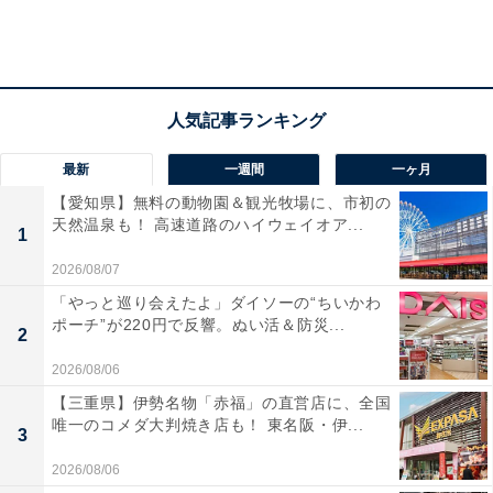
最新
一週間
一ヶ月
【愛知県】無料の動物園＆観光牧場に、市初の
天然温泉も！ 高速道路のハイウェイオア...
1
2026/08/07
「やっと巡り会えたよ」ダイソーの“ちいかわ
ポーチ”が220円で反響。ぬい活＆防災...
2
2026/08/06
【三重県】伊勢名物「赤福」の直営店に、全国
唯一のコメダ大判焼き店も！ 東名阪・伊...
3
2026/08/06