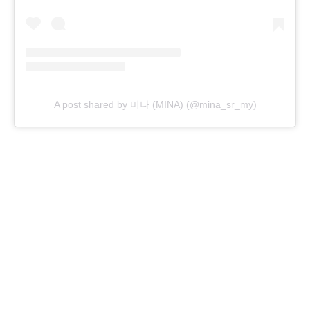
A post shared by 미나 (MINA) (@mina_sr_my)