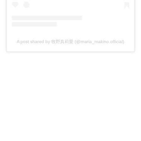
A post shared by 牧野真莉愛 (@maria_makino.official)