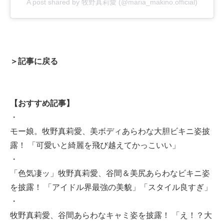
A post shared by 牧野真莉愛 (@maria_makino.official)
＞記事に戻る
【おすすめ記事】
・
モー娘。牧野真莉愛、美ボディあらわな大胆ビキニ姿披
露！ 「可愛いと綺麗を飛び越えてかっこいい」
・
「色気凄ッ」牧野真莉愛、谷間＆美尻あらわなビキニ姿
を披露！ 「アイドル界最強の美貌」「スタイル良すぎ」
・
牧野真莉愛、谷間あらわなキャミ姿を披露！ 「え！？大