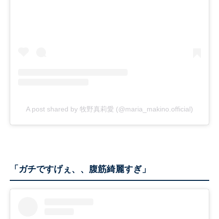
A post shared by 牧野真莉愛 (@maria_makino.official)
「ガチですげぇ、、腹筋綺麗すぎ」