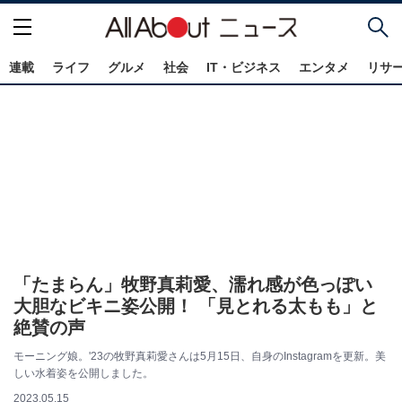
連載
ライフ
グルメ
社会
IT・ビジネス
エンタメ
リサ
「たまらん」牧野真莉愛、濡れ感が色っぽい
大胆なビキニ姿公開！ 「見とれる太もも」と
絶賛の声
モーニング娘。'23の牧野真莉愛さんは5月15日、自身のInstagramを更新。美
しい水着姿を公開しました。
2023.05.15