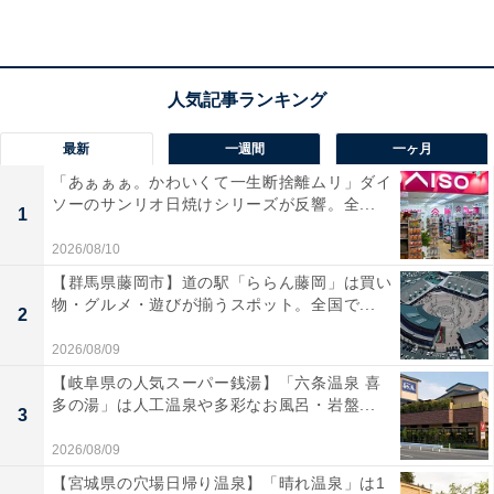
最新
一週間
一ヶ月
「あぁぁぁ。かわいくて一生断捨離ムリ」ダイ
ソーのサンリオ日焼けシリーズが反響。全...
1
2026/08/10
【群馬県藤岡市】道の駅「ららん藤岡」は買い
物・グルメ・遊びが揃うスポット。全国で...
2
2026/08/09
【岐阜県の人気スーパー銭湯】「六条温泉 喜
多の湯」は人工温泉や多彩なお風呂・岩盤...
3
2026/08/09
【宮城県の穴場日帰り温泉】「晴れ温泉」は1