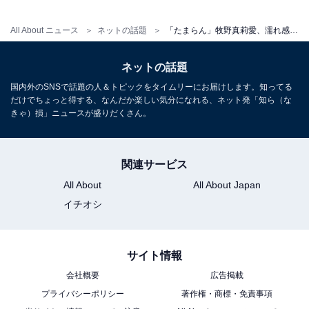
All About ニュース
ネットの話題
「たまらん」牧野真莉愛、濡れ感が色っぽい大胆なビキニ姿公開！ 「見とれる太もも」と絶賛の声
ネットの話題
国内外のSNSで話題の人＆トピックをタイムリーにお届けします。知ってる
だけでちょっと得する、なんだか楽しい気分になれる、ネット発「知ら（な
きゃ）損」ニュースが盛りだくさん。
関連サービス
All About
All About Japan
イチオシ
サイト情報
会社概要
広告掲載
プライバシーポリシー
著作権・商標・免責事項