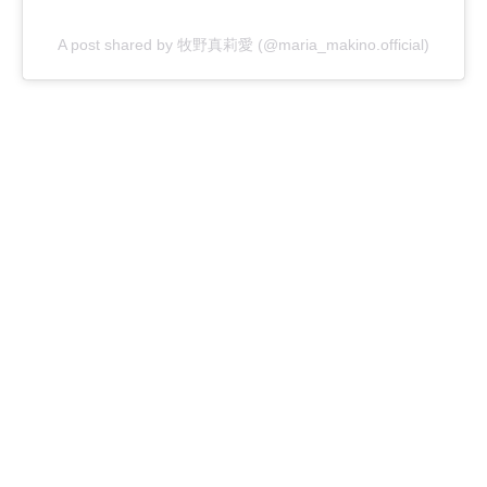
A post shared by 牧野真莉愛 (@maria_makino.official)