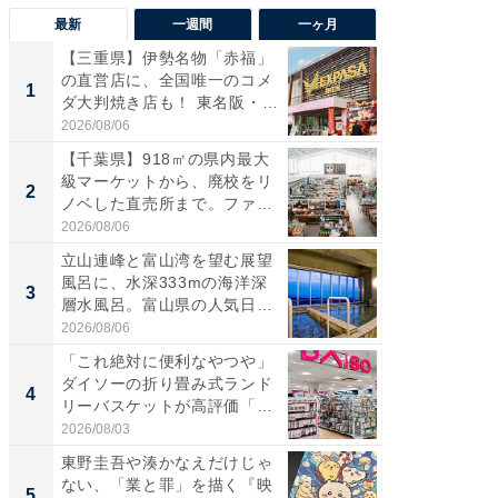
最新
一週間
一ヶ月
【三重県】伊勢名物「赤福」
【兵庫
の直営店に、全国唯一のコメ
ーメン
1
1
ダ大判焼き店も！ 東名阪・
再現した
伊...
道...
2026/08/06
2026/08/0
【千葉県】918㎡の県内最大
ステラ
級マーケットから、廃校をリ
詰め放題
2
2
ノベした直売所まで。ファ
00円で「
ー...
2026/08/06
2026/08/0
立山連峰と富山湾を望む展望
「面白
風呂に、水深333mの海洋深
入〜」
3
3
層水風呂。富山県の人気日
プラン
帰...
題。“さま
2026/08/06
2026/08/0
「これ絶対に便利なやつや」
「これ
ダイソーの折り畳み式ランド
ダイソ
4
4
リーバスケットが高評価「使
リーバ
わ...
わ...
2026/08/03
2026/08/0
東野圭吾や湊かなえだけじゃ
「100
ない、「業と罪」を描く『映
スタン
5
5