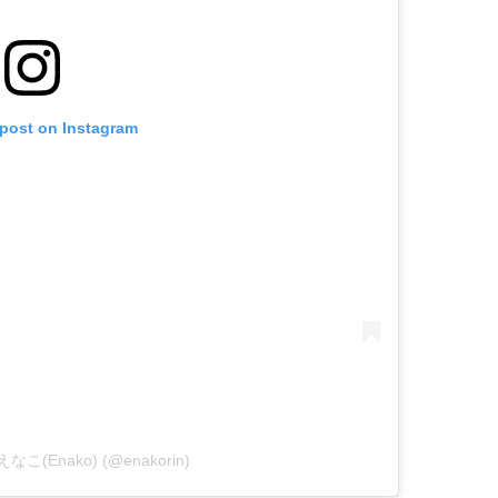
 post on Instagram
y えなこ(Enako) (@enakorin)