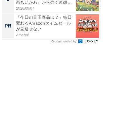
画ちいかわ』から強く連想し
ュックが
た...
2026/08/07
2026/08/0
「今日の目玉商品は？」毎日
全国の
変わるAmazonタイムセール
付きの
PR
PR
が見逃せない
Amazon
COCO VIL
Recommended by