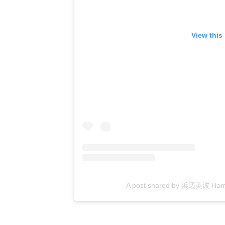
View this
A post shared by 浜辺美波 Hama