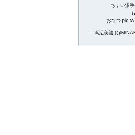
ちょい派手
おなつ
pic.t
— 浜辺美波 (@MINAM