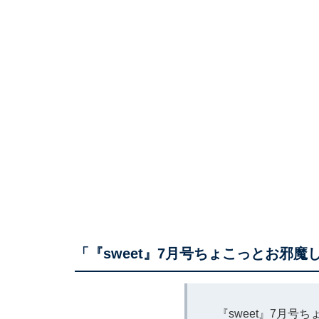
「『sweet』7月号ちょこっとお邪魔
『sweet』7月号