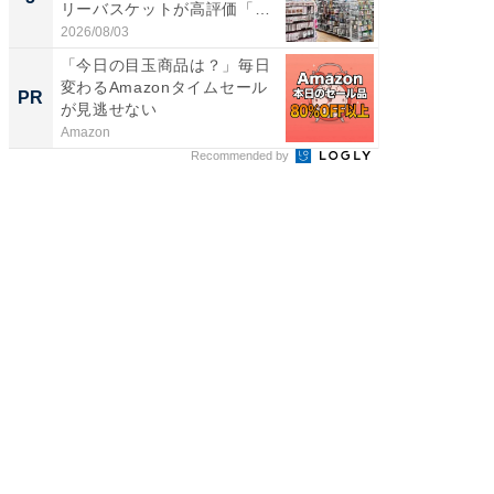
リーバスケットが高評価「使
層水風
わ...
帰...
2026/08/03
2026/08/0
「今日の目玉商品は？」毎日
「え、
変わるAmazonタイムセール
の？」8
PR
PR
が見逃せない
場！Ama
Amazon
Amazon
Recommended by