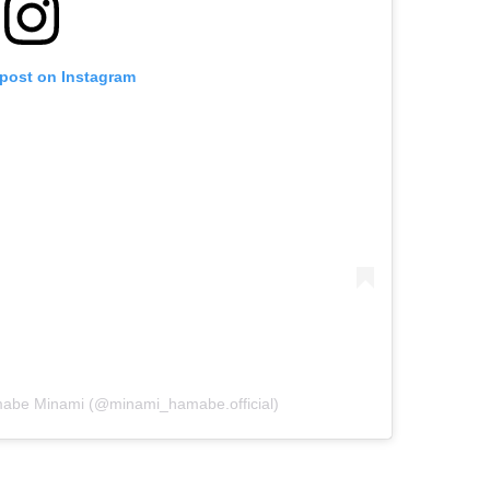
 post on Instagram
be Minami (@minami_hamabe.official)