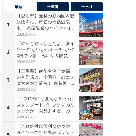
最新
一週間
一ヶ月
【愛知県】無料の動物園＆観
【兵庫
光牧場に、市初の天然温泉
ーメン
1
1
も！ 高速道路のハイウェイオ
再現した
ア...
道...
2026/08/07
2026/08/0
「やっと巡り会えたよ」ダイ
【三重
ソーの“ちいかわポーチ”が22
の直営
2
2
0円で反響。ぬい活＆防災...
ダ大判焼
伊...
2026/08/06
2026/08/0
【三重県】伊勢名物「赤福」
【千葉県
の直営店に、全国唯一のコメ
級マー
3
3
ダ大判焼き店も！ 東名阪・
ノベし
伊...
ー...
2026/08/06
2026/08/0
「1000円には見えなかった」
ステラ
スタンダードプロダクツのリ
詰め放題
4
4
ュックが「高見えする」の...
00円で「
2026/08/03
2026/08/0
「これ絶対に便利なやつや」
立山連
ダイソーの折り畳み式ランド
風呂に、
5
5