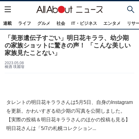
連載
ライフ
グルメ
社会
IT・ビジネス
エンタメ
リサ
「美形遺伝子すごい」明日花キララ、幼少期
の家族ショットに驚きの声！ 「こんな美しい
家族見たことない」
2023.05.08
橋酒 瑛麗瑠
タレントの明日花キララさんは5月5日、自身のInstagram
を更新。かわいすぎる幼少期の写真を公開しました。
【実際の投稿＆明日花キララさんのほかの投稿も見る】
明日花さんは「5/7の札幌コレクション...