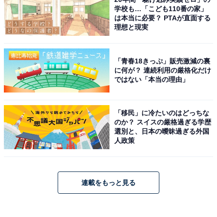
学校も…「こども110番の家」
は本当に必要？ PTAが直面する
理想と現実
「青春18きっぷ」販売激減の裏
に何が？ 連続利用の厳格化だけ
ではない「本当の理由」
「移民」に冷たいのはどっちな
のか？ スイスの厳格過ぎる学歴
選別と、日本の曖昧過ぎる外国
人政策
連載をもっと見る