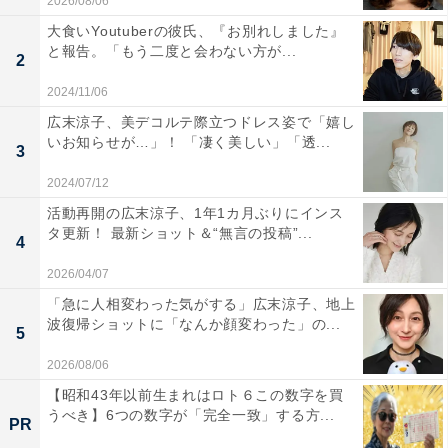
2026/08/06
大食いYoutuberの彼氏、『お別れしました』
と報告。「もう二度と会わない方が...
2
2024/11/06
広末涼子、美デコルテ際立つドレス姿で「嬉し
いお知らせが…」！ 「凄く美しい」「透...
3
2024/07/12
活動再開の広末涼子、1年1カ月ぶりにインス
タ更新！ 最新ショット＆“無言の投稿”...
4
2026/04/07
「急に人相変わった気がする」広末涼子、地上
波復帰ショットに「なんか顔変わった」の...
5
2026/08/06
【昭和43年以前生まれはロト６この数字を買
うべき】6つの数字が「完全一致」する方...
PR