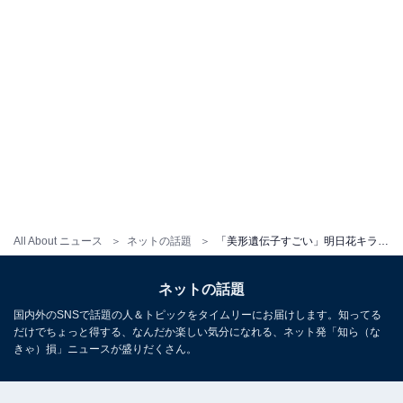
All About ニュース
ネットの話題
「美形遺伝子すごい」明日花キララ、幼少期の家族ショットに驚きの声！ 「こんな美しい家族見たことない」
ネットの話題
国内外のSNSで話題の人＆トピックをタイムリーにお届けします。知ってる
だけでちょっと得する、なんだか楽しい気分になれる、ネット発「知ら（な
きゃ）損」ニュースが盛りだくさん。