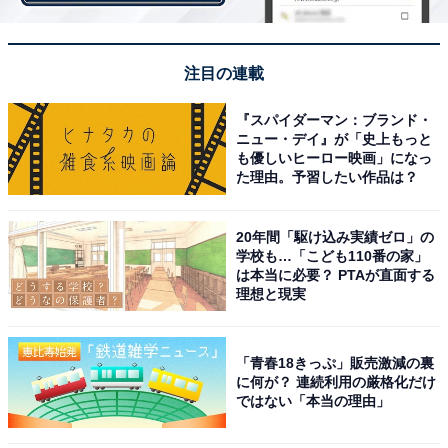
注目の連載
『スパイダーマン：ブランド・
ニュー・デイ』が「史上もっと
も優しいヒーロー映画」になっ
た理由。予習したい作品は？
・
20年間「駆け込み実績ゼロ」の
テレビでおなじみ「のど自慢大会で鳴らす鐘」の名前は
学校も…「こども110番の家」
何？ 【正式名称当てクイズ】
は本当に必要？ PTAが直面する
理想と現実
「青春18きっぷ」販売激減の裏
に何が？ 連続利用の厳格化だけ
ではない「本当の理由」