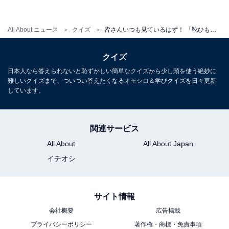
All About ニュース
クイズ
皆さんいつも見ているはず！ 「靴ひもの先端のパーツ」の名前は何？【正式名称当てクイズ】
クイズ
日本人なら答えられないと恥ずかしい簡単なクイズから少し頭を使う絶妙に
難しいクイズまで、ついつい答えたくなるオモシロ＆学びクイズを日々更新
しています。
関連サービス
All About
All About Japan
イチオシ
サイト情報
会社概要
広告掲載
・
プライバシーポリシー
著作権・商標・免責事項