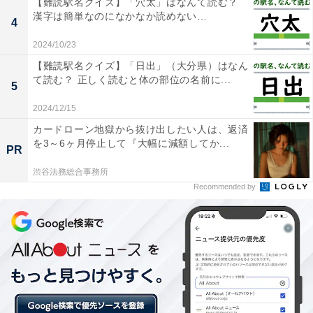
【難読駅名クイズ】「穴太」はなんて読む？
漢字は簡単なのになかなか読めない…
4
2024/10/23
【難読駅名クイズ】「日出」（大分県）はなん
・
て読む？ 正しく読むと体の部位の名前に...
5
これが揺れると良い音が！ 「風鈴の中の部品」の名前は
2024/12/15
何？【正式名称当てクイズ】
カードローン地獄から抜け出したい人は、返済
を3～6ヶ月停止して『大幅に減額してか...
PR
渋谷法務総合事務所
Recommended by