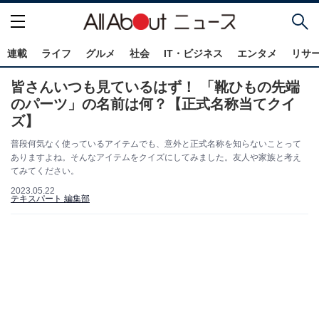
連載
ライフ
グルメ
社会
IT・ビジネス
エンタメ
リサ
皆さんいつも見ているはず！ 「靴ひもの先端
のパーツ」の名前は何？【正式名称当てクイ
ズ】
普段何気なく使っているアイテムでも、意外と正式名称を知らないことって
ありますよね。そんなアイテムをクイズにしてみました。友人や家族と考え
てみてください。
2023.05.22
テキスパート 編集部