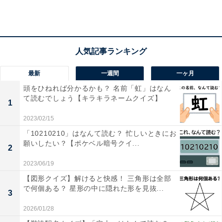
3色の縦じま「歌舞伎の舞台の幕」の名前は何？【正式
名称当てクイズ】
最新
一週間
一ヶ月
頭をひねれば分かるかも？ 名前「虹」はなん
て読むでしょう【キラキラネームクイズ】
1
2023/02/15
「10210210」はなんて読む？ 忙しいときにお
願いしたい？【ポケベル暗号クイ...
2
2023/06/19
【図形クイズ】解けると快感！ 三角形は全部
で何個ある？ 星形の中に隠れた形を見抜...
3
2026/01/28