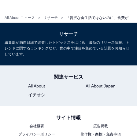
All About ニュース
リサーチ
「贅沢な食生活ではないのに、食費がかさむ」世帯年収500万円・4人家族、1カ月のリアルな収支内訳
リサーチ
編集部が独自目線で調査したトピックスをはじめ、最新のリリース情報、ト
レンドに関するランキングなど、世の中で注目を集めている話題をお知らせ
しています。
関連サービス
All About
All About Japan
イチオシ
サイト情報
会社概要
広告掲載
プライバシーポリシー
著作権・商標・免責事項