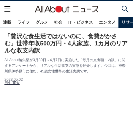
連載
ライフ
グルメ
社会
IT・ビジネス
エンタメ
リサ
「贅沢な食生活ではないのに、食費がかさ
む」世帯年収500万円・4人家族、1カ月のリア
ルな収支内訳
All About編集部が3月30日～4月7日に実施した「毎月の支出額・内訳」に関
するアンケートから、リアルな生活収支の実態を紹介します。今回は、神奈
川県伊勢原市に住む、45歳女性世帯の生活実態です。
2023.05.02
田中 寛大