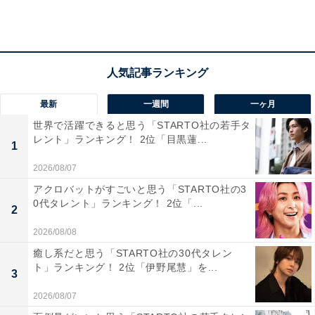
最新
一週間
一ヶ月
世界で活躍できると思う「STARTO社の若手タ
家賃や食費、光熱費など、リアルな収支状況とや
レント」ランキング！ 2位「目黒蓮...
1
りくりのポイントは？
2026/08/07
アクロバットがすごいと思う「STARTO社の3
■神奈川県伊勢原市、45歳女性世帯の場合
0代タレント」ランキング！ 2位「...
2
収入：世帯年収500万円
2026/08/08
住宅ローン：9万円
癒し系だと思う「STARTO社の30代タレン
間取り：3LDK
ト」ランキング！ 2位「伊野尾慧」を...
3
食費：9万円
交際費：1万円
2026/08/07
電気代：2万円