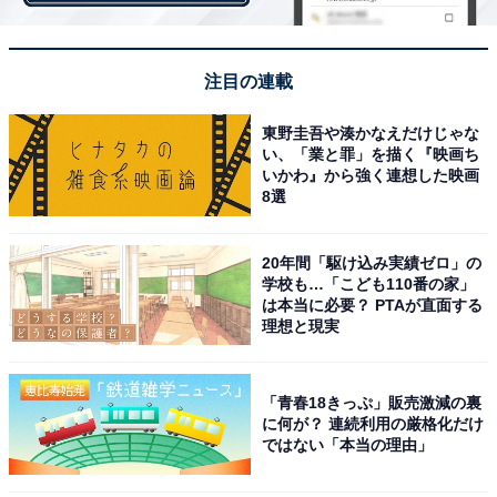
注目の連載
※回答者コメントは原文ママです
東野圭吾や湊かなえだけじゃな
【おすすめ記事】
い、「業と罪」を描く『映画ち
いかわ』から強く連想した映画
・
8選
専業主婦・夫の年収1100万円「住宅ローン25万円。不自
由ない暮らし」3人家族のリアルな収支内訳を聞いた
20年間「駆け込み実績ゼロ」の
・
学校も…「こども110番の家」
は本当に必要？ PTAが直面する
「食品値上げで買い物の度にため息が出る」世帯年収
理想と現実
500万円・夫婦2人暮らし、1カ月のリアルな収支内訳
・
2人で年収1800万円の同棲カップル「彼の生活に順応す
「青春18きっぷ」販売激減の裏
に何が？ 連続利用の厳格化だけ
るのが少しストレス」1カ月のリアルな収支内訳は？
ではない「本当の理由」
・
年収300万円・都内1人暮らしの25歳「単純作業でいいの