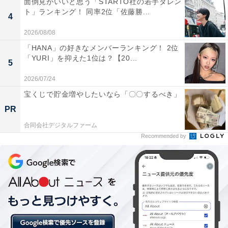
面倒見がいいと思う「STARTO社の若手タレン
ト」ランキング！ 同率2位「佐藤勝...
ガス代：なし（オール電化）
4
水道代（2カ月での請求額）：7000円
2026/08/08
通信費：2万円
「HANA」の好きなメンバーランキング！ 2位
車（ガソリン代、駐車場代、その他維持費など）：5000
「YURI」を抑えた1位は？【20...
5
円
2026/07/24
その他：日用品代2万円
宝くじで貯金増やしたいなら「〇〇するべき」
PR
今後について、「とにかくお金を増やす。貯金してもな
合同会社デジタルファーム
かなか増えないので、NISAなどで積み立てて増やせてい
Recommended by
けたらいいと思っています」とコメント。
現在行っている家計のやりくりのポイントを聞くと、
「深夜電力を使っての、乾燥機の使用。買い物は極力1
人で。家族全員と行くといらない色々なものを購入しな
いとならないから。価格を比べて安ければアマゾン利
用。シャンプー1つでも」と教えてくれました。