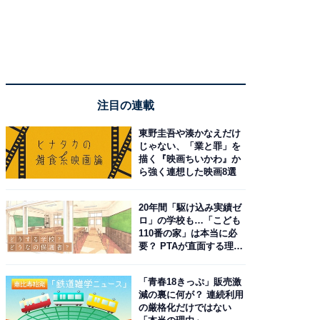
注目の連載
東野圭吾や湊かなえだけ
じゃない、「業と罪」を
描く『映画ちいかわ』か
ら強く連想した映画8選
20年間「駆け込み実績ゼ
ロ」の学校も…「こども
110番の家」は本当に必
要？ PTAが直面する理想
と現実
「青春18きっぷ」販売激
減の裏に何が？ 連続利用
の厳格化だけではない