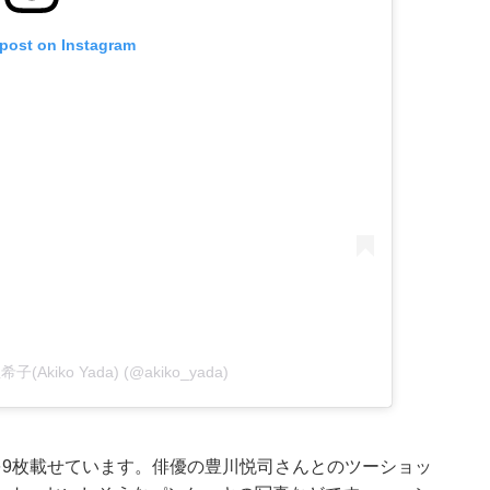
 post on Instagram
希子(Akiko Yada) (@akiko_yada)
を9枚載せています。俳優の豊川悦司さんとのツーショッ