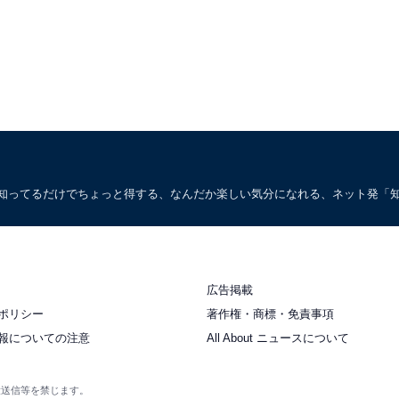
。知ってるだけでちょっと得する、なんだか楽しい気分になれる、ネット発「
広告掲載
ポリシー
著作権・商標・免責事項
報についての注意
All About ニュースについて
衆送信等を禁じます。