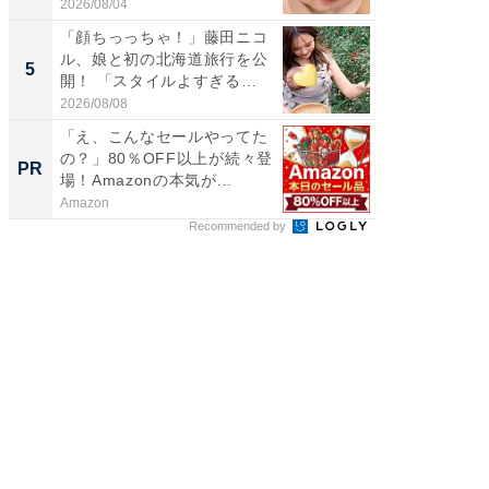
2026/08/04
2026/08/0
「顔ちっっちゃ！」藤田ニコ
「急に
ル、娘と初の北海道旅行を公
る」広
5
5
開！ 「スタイルよすぎる
ョット
よ〜...
た」の..
2026/08/08
2026/08/0
「え、こんなセールやってた
GOETH
の？」80％OFF以上が続々登
を組み
PR
PR
場！Amazonの本気が...
Amazon
FINCHI o
Recommended by