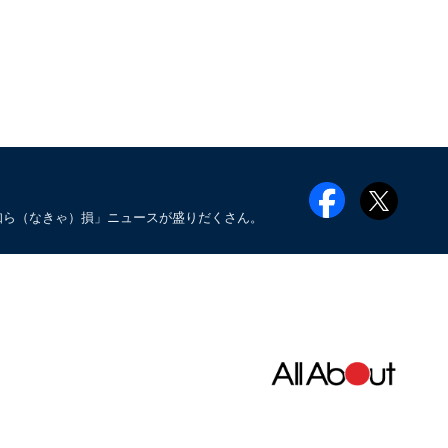
知ら（なきゃ）損」ニュースが盛りだくさん。