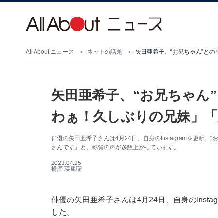
All About ニュース
ネットの話題
矢田亜希子、“お兄ちゃん”と
矢田亜希子、“お兄ちゃん
わぁ！久しぶりの兄妹」「
俳優の矢田亜希子さんは4月24日、自身のInstagramを更
さんです」と、称賛の声が多数上がっています。
2023.04.25
橋酒 瑛麗瑠
俳優の矢田亜希子さんは4月24日、自身のInst
した。