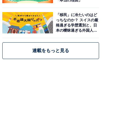
「本当の理由」
「移民」に冷たいのはど
っちなのか？ スイスの厳
格過ぎる学歴選別と、日
本の曖昧過ぎる外国人政
策
連載をもっと見る