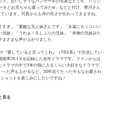
ット、おいしそうなパンケーキの写真などです。ハッシ
ケーキとお兄ちゃん撮ってみたw」などと付け、豊川さん
しています。写真からも仲の良さが伝わってきますね。
よすぎ」「素敵な兄と妹さんです」「永遠にカッコいい
い兄妹」「うわぁ！久しぶりの兄妹」「本物の兄妹みた
さまざまな声が上がりました。
ラマ『愛していると言ってくれ』（TBS系）で共演してい
聴率28.1％を記録した名作ドラマです。ファンからは
たドラマの中で3本の指に入るくらい大好きなドラマで
いった声も上がるなど、30年近くたった今もなお愛され
しショットを楽しみにしたいですね！
と見る