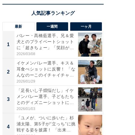
最新
一週間
一ヶ月
バレー・髙橋藍選手、兄＆愛
「さす
犬とのプライベートショット
は」高
1
1
に「超きちょー」「笑顔が見
災地を
れ...
「カ...
2026/03/08
2026/08/0
イケメンバレー選手、キス＆
「え、
耳食べショットに反響！ 「な
芸人、2
2
2
んなのーこのイチャイチャ
エットに
感...
2026/01/29
2026/08/0
「足長いし子煩悩だし」イケ
「脚が
メンバレー選手、子どもたち
横川尚
3
3
とのディズニーショットに
ムキな姿
「か...
刃...
2026/01/03
2026/08/0
「ユメが、ついに歩いた」杉
「脳がバ
浦太陽、第5子が“立っち”に挑
装姿が話
4
4
戦する姿を披露！ 「出来...
のお父さ