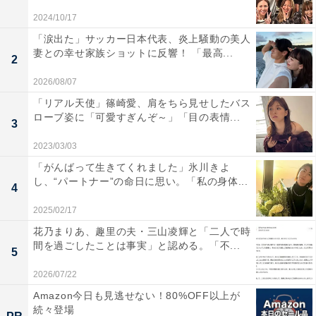
2024/10/17
「涙出た」サッカー日本代表、炎上騒動の美人
妻との幸せ家族ショットに反響！ 「最高...
2
2026/08/07
「リアル天使」篠崎愛、肩をちら見せしたバス
ローブ姿に「可愛すぎんぞ～」「目の表情...
3
2023/03/03
「がんばって生きてくれました」氷川きよ
し、“パートナー”の命日に思い。「私の身体...
4
2025/02/17
花乃まりあ、趣里の夫・三山凌輝と「二人で時
間を過ごしたことは事実」と認める。「不...
5
2026/07/22
Amazon今日も見逃せない！80%OFF以上が
続々登場