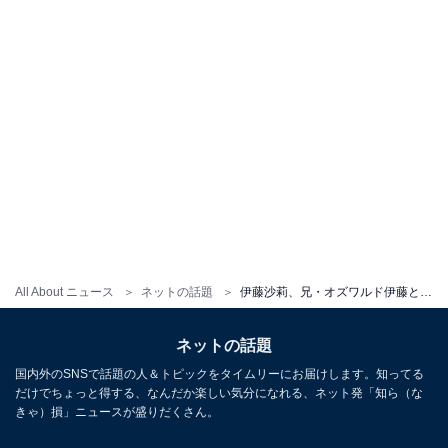
All About ニュース
ネットの話題
伊藤沙莉、兄・オズワルド伊藤と “新たな家族”ショット公開に「お兄ちゃんが新米パパになったのかと」「夫婦に見えちゃいましたw」の声
ネットの話題
国内外のSNSで話題の人＆トピックをタイムリーにお届けします。知ってる
だけでちょっと得する、なんだか楽しい気分になれる、ネット発「知ら（な
きゃ）損」ニュースが盛りだくさん。