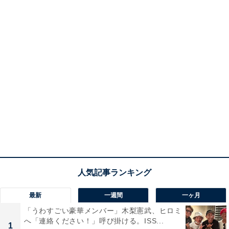
最新
一週間
一ヶ月
「うわすごい豪華メンバー」木梨憲武、ヒロミ
へ「連絡ください！」呼び掛ける。ISS...
1