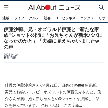
連載
ライフ
グルメ
社会
IT・ビジネス
エンタメ
リサ
伊藤沙莉、兄・オズワルド伊藤と “新たな家
族”ショット公開に「お兄ちゃんが新米パパに
なったのかと」「夫婦に見えちゃいましたw」
の声
2023.04.24
石井 有紀
俳優の伊藤沙莉さんが4月21日、自身のTwitterを更新。
実兄でお笑いコンビ・オズワルドの伊藤俊介さんと、俊
介さんが胸に抱く赤ちゃんとの3ショットを披露し、話
題を呼んでいます。 沙莉さんは「この度新...