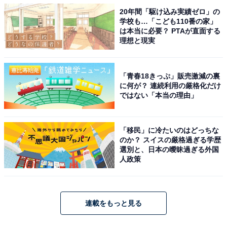
20年間「駆け込み実績ゼロ」の
学校も…「こども110番の家」
は本当に必要？ PTAが直面する
理想と現実
「青春18きっぷ」販売激減の裏
に何が？ 連続利用の厳格化だけ
ではない「本当の理由」
「移民」に冷たいのはどっちな
のか？ スイスの厳格過ぎる学歴
選別と、日本の曖昧過ぎる外国
人政策
連載をもっと見る