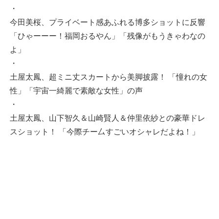
・
今田美桜、プライベート感あふれる博多ショットに反響
「ひゃーーー！福岡おるやん」「残像がもうきゃわなの
よ」
・
土屋太鳳、超ミニ丈スカートから美脚披露！ 「憧れの女
性」「宇宙一綺麗で素敵な女性」の声
・
土屋太鳳、山下智久＆山崎賢人＆仲里依紗との豪華ドレ
スショット！ 「今際チー厶すごいオシャレだよね！」