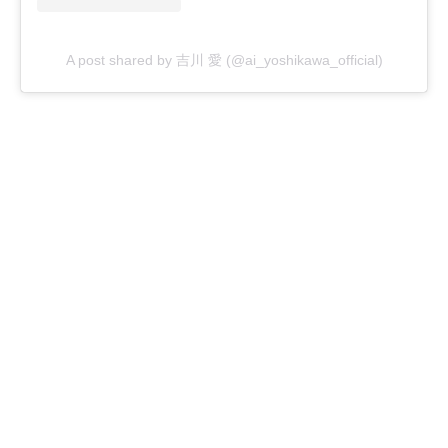
A post shared by 吉川 愛 (@ai_yoshikawa_official)