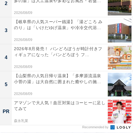
多の湯」は人工温泉や多彩なお風呂・岩盤...
2
2026/08/09
【岐阜県の人気スーパー銭湯】「湯どころ み
のり」は「いけだゆげ温泉」や冷冷交代浴...
3
2026/08/09
2026年8月発売！ パンどろぼうが時計付きフ
ィギュアになった「パンどろぼう フ...
4
2026/08/09
【山梨県の人気日帰り温泉】「多摩源流温泉
小菅の湯」は大自然に囲まれた癒やしの施...
5
2026/08/09
アマゾンで大人気！血圧対策はコーヒーに足し
てみて
PR
森永乳業
Recommended by