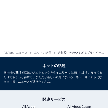
All About ニュース
ネットの話題
吉川愛、かわいすぎるプライベートショット！ 「家族で過ごしたの～？」「休日おしゃれで可愛すぎる」
ネットの話題
国内外のSNSで話題の人＆トピックをタイムリーにお届けします。知ってる
だけでちょっと得する、なんだか楽しい気分になれる、ネット発「知ら（な
きゃ）損」ニュースが盛りだくさん。
関連サービス
All About
All About Japan