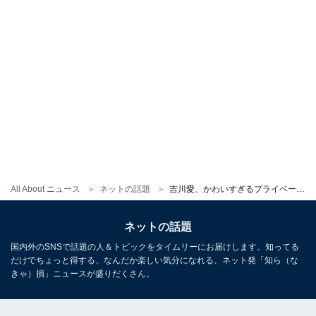
All About ニュース
ネットの話題
吉川愛、かわいすぎるプライベートショット！ 「家族で過ごしたの～？」「休日おしゃれで可愛すぎる」
ネットの話題
国内外のSNSで話題の人＆トピックをタイムリーにお届けします。知ってる
だけでちょっと得する、なんだか楽しい気分になれる、ネット発「知ら（な
きゃ）損」ニュースが盛りだくさん。