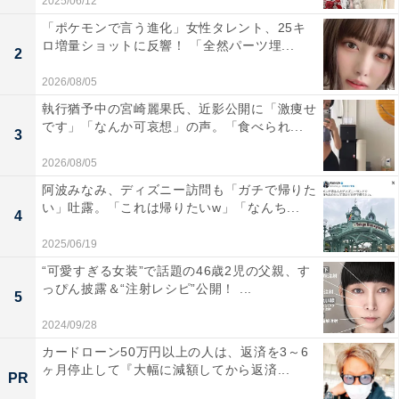
2025/06/12
「ポケモンで言う進化」女性タレント、25キ
ロ増量ショットに反響！ 「全然パーツ埋...
2
2026/08/05
執行猶予中の宮崎麗果氏、近影公開に「激痩せ
です」「なんか可哀想」の声。「食べられ...
3
2026/08/05
阿波みなみ、ディズニー訪問も「ガチで帰りた
い」吐露。「これは帰りたいw」「なんち...
4
2025/06/19
“可愛すぎる女装”で話題の46歳2児の父親、す
っぴん披露＆“注射レシピ”公開！ ...
5
2024/09/28
カードローン50万円以上の人は、返済を3～6
ヶ月停止して『大幅に減額してから返済...
PR