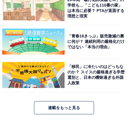
学校も…「こども110番の家」
は本当に必要？ PTAが直面する
理想と現実
「青春18きっぷ」販売激減の裏
に何が？ 連続利用の厳格化だけ
ではない「本当の理由」
「移民」に冷たいのはどっちな
のか？ スイスの厳格過ぎる学歴
選別と、日本の曖昧過ぎる外国
人政策
連載をもっと見る