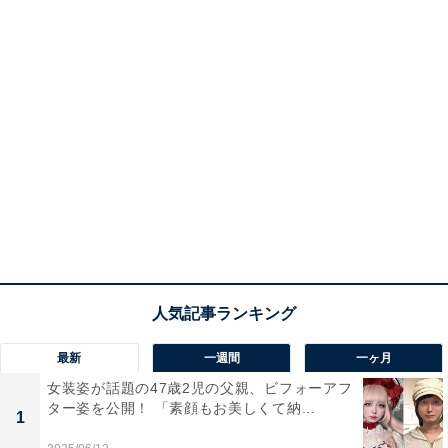
最新
一週間
一ヶ月
女装姿が話題の47歳2児の父親、ビフォーアフ
ター姿を公開！ 「素顔もお美しくて納...
1