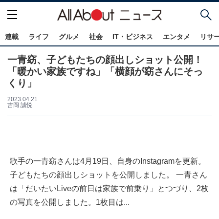
連載
ライフ
グルメ
社会
IT・ビジネス
エンタメ
リサ
一青窈、子どもたちの顔出しショット公開！
「暖かい家族ですね」「横顔が窈さんにそっ
くり」
2023.04.21
吉岡 誠悦
歌手の一青窈さんは4月19日、自身のInstagramを更新。
子どもたちの顔出しショットを公開しました。 一青さん
は「だいたいLiveの前日は家族で前乗り」とつづり、2枚
の写真を公開しました。1枚目は...