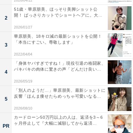
2026/04/12
51歳・華原朋美、ほっそり美脚ショット公
開！ ばっさりカットでショートヘアに。大...
2
2026/01/27
華原朋美、18キロ減の最新ショットを公開！
「本当にすごい。尊敬します」
3
2022/04/04
「身体ヤバすぎですね！」現役引退の格闘家、
バキバキの肉体に驚きの声「どんだけ良い...
4
2026/05/19
「別人のようだ…」華原朋美、最新ショットに
反響「ほんま痩せたらめっちゃ可愛いなる...
5
2026/08/10
カードローン50万円以上の人は、返済を3～6
ヶ月停止して『大幅に減額してから返済...
PR