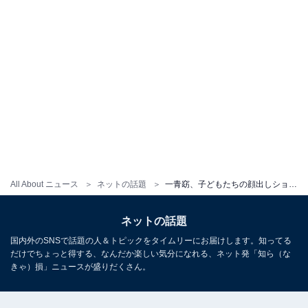
All About ニュース
ネットの話題
一青窈、子どもたちの顔出しショット公開！ 「暖かい家族ですね」「横顔が窈さんにそっくり」
ネットの話題
国内外のSNSで話題の人＆トピックをタイムリーにお届けします。知ってる
だけでちょっと得する、なんだか楽しい気分になれる、ネット発「知ら（な
きゃ）損」ニュースが盛りだくさん。