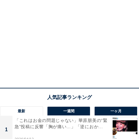
最新
一週間
一ヶ月
「これはお金の問題じゃない」華原朋美の“緊
急”投稿に反響「胸が痛い…」「逆におか...
1