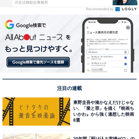
渋谷法務総合事務所
Recommended by
注目の連載
東野圭吾や湊かなえだけじゃな
い、「業と罪」を描く『映画ち
いかわ』から強く連想した映画
8選
20年間「駆け込み実績ゼロ」の