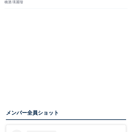
橋酒 瑛麗瑠
メンバー全員ショット