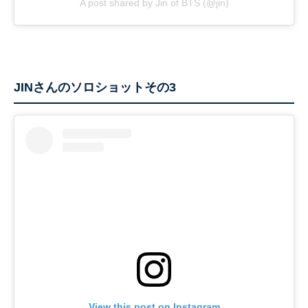
A post shared by Jin of BTS (@jin)
JINさんのソロショットその3
View this post on Instagram