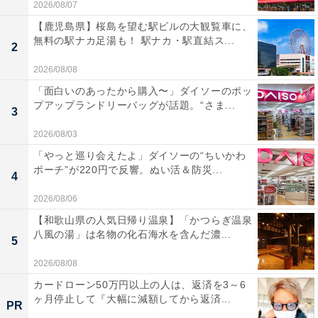
2026/08/07
【鹿児島県】桜島を望む駅ビルの大観覧車に、
無料の駅ナカ足湯も！ 駅ナカ・駅直結ス...
2
2026/08/08
「面白いのあったから購入〜」ダイソーのポッ
プアップランドリーバッグが話題。“さま...
3
2026/08/03
「やっと巡り会えたよ」ダイソーの“ちいかわ
ポーチ”が220円で反響。ぬい活＆防災...
4
2026/08/06
【和歌山県の人気日帰り温泉】「かつらぎ温泉
八風の湯」は名物の化石海水を含んだ濃...
5
2026/08/08
カードローン50万円以上の人は、返済を3～6
ヶ月停止して『大幅に減額してから返済...
PR