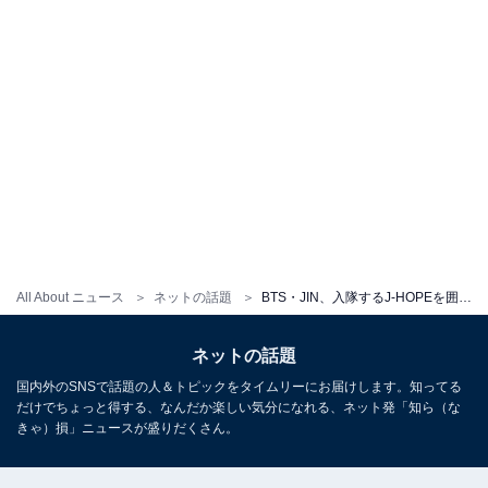
All About ニュース
ネットの話題
BTS・JIN、入隊するJ-HOPEを囲むメンバー全員ショット！ 丸刈り姿のJ-HOPEとのおちゃめな1枚を披露
ネットの話題
国内外のSNSで話題の人＆トピックをタイムリーにお届けします。知ってる
だけでちょっと得する、なんだか楽しい気分になれる、ネット発「知ら（な
きゃ）損」ニュースが盛りだくさん。