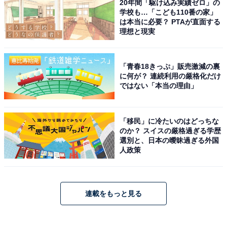
20年間「駆け込み実績ゼロ」の
学校も…「こども110番の家」
は本当に必要？ PTAが直面する
理想と現実
「青春18きっぷ」販売激減の裏
に何が？ 連続利用の厳格化だけ
ではない「本当の理由」
「移民」に冷たいのはどっちな
のか？ スイスの厳格過ぎる学歴
選別と、日本の曖昧過ぎる外国
人政策
連載をもっと見る