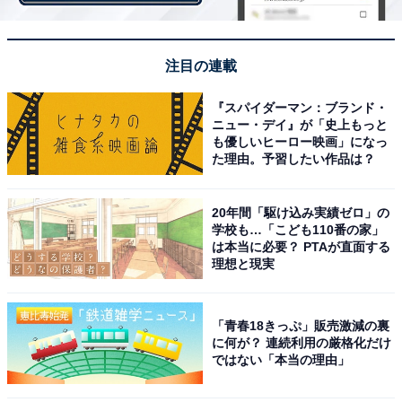
『夜に駆ける』は、ストリーミング累計再生回数で7億
回を突破する大ヒットを記録しました。Ayaseさんはさ
注目の連載
まざまなアーティストへの楽曲提供も手掛け、ikuraさん
はソロアーティストとしても活躍しています。
『スパイダーマン：ブランド・
ニュー・デイ』が「史上もっと
も優しいヒーロー映画」になっ
た理由。予習したい作品は？
20年間「駆け込み実績ゼロ」の
学校も…「こども110番の家」
は本当に必要？ PTAが直面する
理想と現実
「青春18きっぷ」販売激減の裏
に何が？ 連続利用の厳格化だけ
ではない「本当の理由」