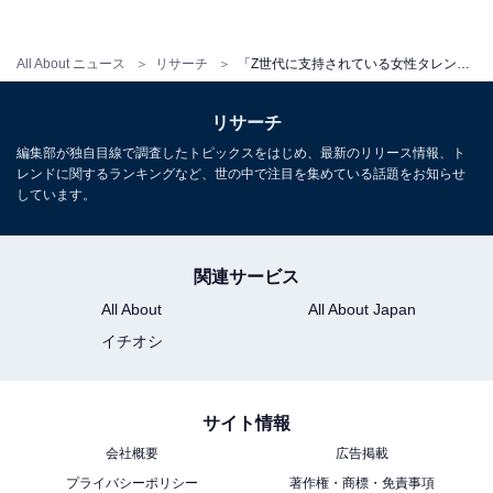
All About ニュース
リサーチ
「Z世代に支持されている女性タレント」ランキング！ 3位 芦田愛菜、2位 YOASOBI、1位は？
リサーチ
編集部が独自目線で調査したトピックスをはじめ、最新のリリース情報、ト
レンドに関するランキングなど、世の中で注目を集めている話題をお知らせ
A post shared by 橋本環奈&井手上漠マネージャー (@kannahashim
しています。
関連サービス
橋本環奈さんが1位を獲得しました。
All About
All About Japan
俳優やタレントとして、これまで数々のCMや映画、バ
イチオシ
ラエティ番組に出演してきた橋本さん。現在はドラマ
『王様に捧ぐ薬指』（TBS系）で主演を務め、新人ウエ
サイト情報
ディングプランナーの羽田綾華役を演じています。2023
会社概要
広告掲載
年は映画でも『映画 ネメシス 黄金螺旋の謎』や『キング
プライバシーポリシー
著作権・商標・免責事項