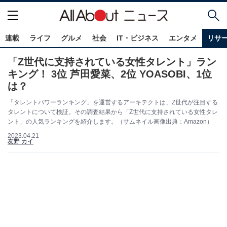
連載
ライフ
グルメ
社会
IT・ビジネス
エンタメ
リサ
「Z世代に支持されている女性タレント」ラン
キング！ 3位 芦田愛菜、2位 YOASOBI、1位
は？
「タレントパワーランキング」を運営するアーキテクトは、Z世代が注目する
タレントについて検証。その調査結果から「Z世代に支持されている女性タレ
ント」の人気ランキングを紹介します。（サムネイル画像出典：Amazon）
2023.04.21
友野 カイ