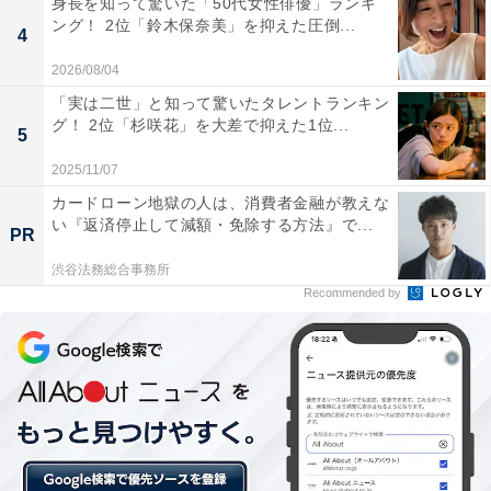
身長を知って驚いた「50代女性俳優」ランキ
View this post on Instagram
ング！ 2位「鈴木保奈美」を抑えた圧倒...
4
2026/08/04
「実は二世」と知って驚いたタレントランキン
グ！ 2位「杉咲花」を大差で抑えた1位...
5
2025/11/07
カードローン地獄の人は、消費者金融が教えな
い『返済停止して減額・免除する方法』で...
PR
A post shared by 幾田りら (@lilasikuta)
渋谷法務総合事務所
Recommended by
2位に入ったのは、音楽ユニット「YOASOBI」でした。
コンポーザーのAyaseさんとボーカルのikura（幾田り
ら）さんからなるYOASOBIは、「小説を音楽にするユニ
ット」をコンセプトに活動。2019年11月に公開された