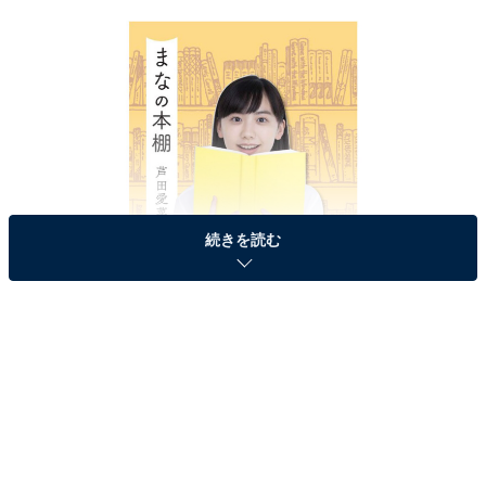
続きを読む
『まなの本棚』芦田愛菜（小学館）
Amazon
より
3位には、芦田愛菜さんがランクイン。