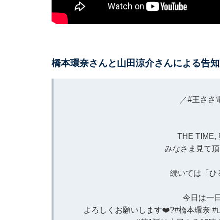
橋本環奈さんと山田涼介さんによる告知
／
#王ささ
THE TIM
みなさま見て頂
続いては「ひ
今日は一
よろしくお願いします❤️‍?
#橋本環奈
#