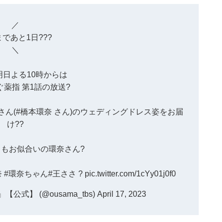
／
であと1日???
＼
明日よる10時からは
ぐ薬指
第1話の放送?
さん(
#橋本環奈
さん)のウェディングドレス姿をお届
け??
もお似合いの環奈さん?
奈
#環奈ちゃん
#王ささ
?
pic.twitter.com/1cYy01j0f0
式】 (@ousama_tbs)
April 17, 2023