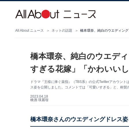
All About ニュース
ネットの話題
橋本環奈、純白のウエディング
橋本環奈、純白のウエディ
すぎる花嫁」「かわいい
ドラマ『王様に捧ぐ薬指』（TBS系）の公式Twitterアカウ
ス姿を公開しました。コメントでは「可愛いすぎる」と、称賛
2023.04.18
橋酒 瑛麗瑠
橋本環奈さんのウエディングドレス姿