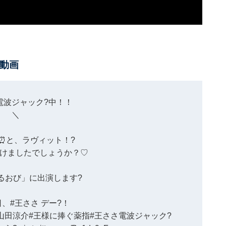
動画
電波ジャック
?中！！
＼
E, ⏰と、ラヴィット！?
けましたでしょうか？♡
るおび」に出演します?
日、
#王ささ
デー?！
山田涼介
#王様に捧ぐ薬指
#王ささ電波ジャック
?