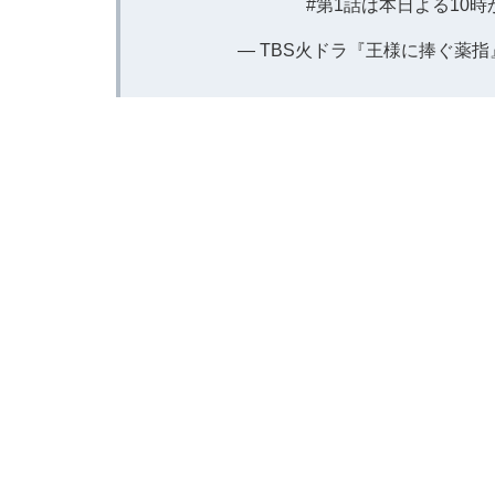
#第1話は本日よる10時
— TBS火ドラ『王様に捧ぐ薬指』【公