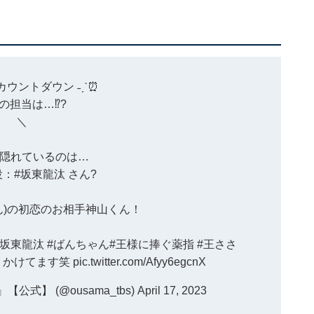
カウントダウン
˗ˏˋ⏰
の担当は…⁉︎?
＼
隠れているのは…
役：
#坂東龍汰
さん?
ん)の初恋のお相手神山くん！
#坂東龍汰
#ばんちゃん
#王様に捧ぐ薬指
#王ささ
りかけてます笑
pic.twitter.com/Afyy6egcnX
式】 (@ousama_tbs)
April 17, 2023