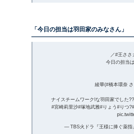
「今日の担当は羽田家のみなさん」
／
#王ささ
今日の担当は
綾華(
#橋本環奈
さ
ナイスチームワーク!な羽田家でした?
#宮崎莉里沙
#塚地武雅
#りょう
#りつ
?
pic.twit
— TBS火ドラ『王様に捧ぐ薬指』【公