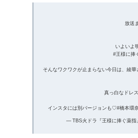
放送ま
いよいよ
#王様に捧
そんなワクワクが止まらない今日は、綾華
真っ白なドレス
インスタには別バージョンも♡
#橋本環
— TBS火ドラ『王様に捧ぐ薬指』【公