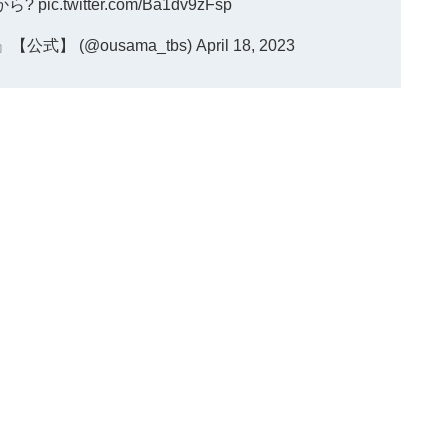
から
?
pic.twitter.com/Ba1dv9zFsp
式】 (@ousama_tbs)
April 18, 2023