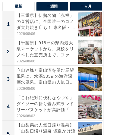
最新
一週間
一ヶ月
【三重県】伊勢名物「赤福」
【兵庫
の直営店に、全国唯一のコメ
ーメン
1
1
ダ大判焼き店も！ 東名阪・
再現した
伊...
道...
2026/08/06
2026/08/0
【千葉県】918㎡の県内最大
【三重
級マーケットから、廃校をリ
「鈴鹿天
2
2
ノベした直売所まで。ファ
は100
ー...
2026/08/06
2026/08/0
立山連峰と富山湾を望む展望
ステラ
風呂に、水深333mの海洋深
詰め放題
3
3
層水風呂。富山県の人気日
00円で「
帰...
2026/08/06
2026/08/0
「これ絶対に便利なやつや」
「ミニオ
ダイソーの折り畳み式ランド
ッグ！ 
4
4
リーバスケットが高評価「使
ど、夏限
わ...
2026/08/03
2026/08/0
【山梨県の人気日帰り温泉】
【埼玉
「山梨日帰り温泉 源泉かけ流
「行田天
5
5