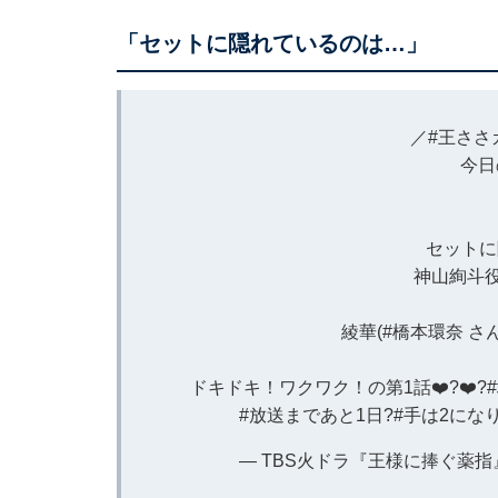
「セットに隠れているのは…」
／
#王ささ
今日
セットに
神山絢斗
綾華(
#橋本環奈
さ
ドキドキ！ワクワク！の第1話❤️‍?❤️‍?
#放送まであと1日
?
#手は2にな
— TBS火ドラ『王様に捧ぐ薬指』【公