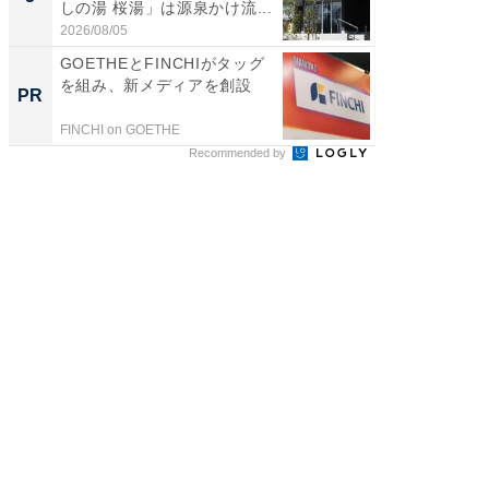
しの湯 桜湯」は源泉かけ流...
は和の
が...
2026/08/05
2026/08/0
GOETHEとFINCHIがタッグ
GOETH
を組み、新メディアを創設
を組み
PR
PR
FINCHI on GOETHE
FINCHI o
Recommended by