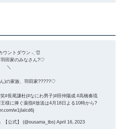
カウントダウン
˗ˏˋ⏰
羽田家のみなさん?♡
＼
ん)の家族、羽田家?‍?‍?‍??♡
?笑
#長尾謙杜
(
#なにわ男子
)
#田仲陽成
#高橋奏琉
#王様に捧ぐ薬指
#放送は4月18日よる10時から
?
ter.com/w1jIalcd6j
式】 (@ousama_tbs)
April 16, 2023