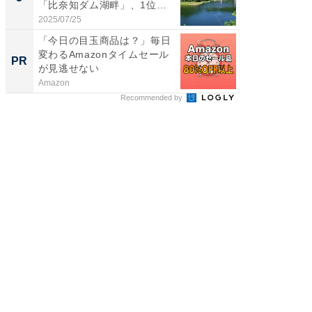
「比奈知ダム湖畔」、1位
「鈴木
は？...
倒...
2025/07/25
2026/08/0
「今日の目玉商品は？」毎日
特別な名
変わるAmazonタイムセール
で選ぶR
PR
PR
が見逃せない
Amazon
ReFa GIN
Recommended by