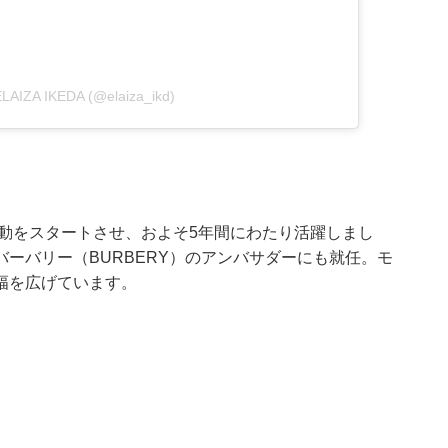
ELAIZA IKEDA (@elaiza_ikd)
の活動をスタートさせ、およそ5年間にわたり活躍しまし
ーバリー（BURBERY）のアンバサダーにも就任。モ
幅を広げています。