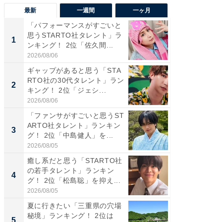
最新
一週間
一ヶ月
「パフォーマンスがすごいと
「癒し系
思うSTARTO社タレント」ラ
タレント
1
1
ンキング！ 2位「佐久間...
「井ノ原
2026/08/06
2026/08/0
ギャップがあると思う「STA
癒し系だ
RTO社の30代タレント」ラン
の若手
2
2
キング！ 2位「ジェシ...
グ！ 2
2026/08/06
2026/08/0
「ファンサがすごいと思うST
ギャップ
ARTO社タレント」ランキン
RTO社
3
3
グ！ 2位「中島健人」を...
キング！
2026/08/05
2026/08/0
癒し系だと思う「STARTO社
「世界で
の若手タレント」ランキン
ARTO
4
4
グ！ 2位「松島聡」を抑え...
グ！ 2
2026/08/05
2026/08/0
夏に行きたい「三重県の穴場
身長を知
秘境」ランキング！ 2位は
性俳優」
5
5