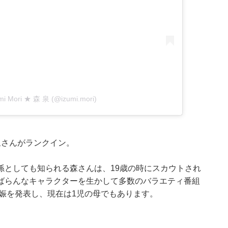
umi Mori ★ 森 泉 (@izumi.mori)
泉さんがランクイン。
孫としても知られる森さんは、19歳の時にスカウトされ
くばらんなキャラクターを生かして多数のバラエティ番組
妊娠を発表し、現在は1児の母でもあります。