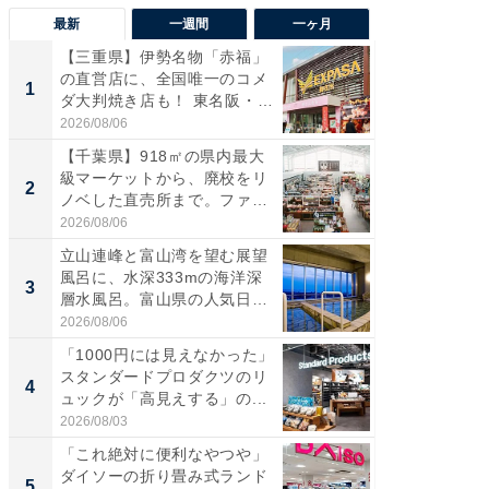
最新
一週間
一ヶ月
【三重県】伊勢名物「赤福」
【兵庫
の直営店に、全国唯一のコメ
ーメン
1
1
ダ大判焼き店も！ 東名阪・
再現した
伊...
道...
2026/08/06
2026/08/0
【千葉県】918㎡の県内最大
【三重
級マーケットから、廃校をリ
の直営
2
2
ノベした直売所まで。ファ
ダ大判焼
ー...
伊...
2026/08/06
2026/08/0
立山連峰と富山湾を望む展望
【千葉県
風呂に、水深333mの海洋深
級マー
3
3
層水風呂。富山県の人気日
ノベし
帰...
ー...
2026/08/06
2026/08/0
「1000円には見えなかった」
ステラ
スタンダードプロダクツのリ
詰め放題
4
4
ュックが「高見えする」の...
00円で「
2026/08/03
2026/08/0
「これ絶対に便利なやつや」
立山連
ダイソーの折り畳み式ランド
風呂に、
5
5