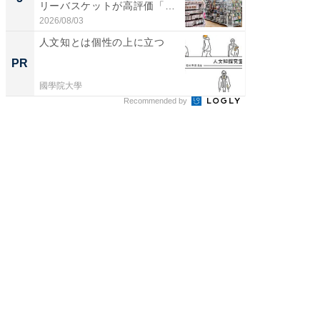
リーバスケットが高評価「使
層水風
わ...
帰...
2026/08/03
2026/08/0
人文知とは個性の上に立つ
八つの
マタノ
PR
PR
國學院大學
國學院大
Recommended by