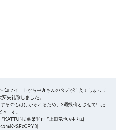
告知ツイートから中丸さんのタグが消えてしまって
大変失礼致しました。
するのもはばかられるため、2通投稿とさせていた
だきます。
ン
#KATTUN
#亀梨和也
#上田竜也
#中丸雄一
er.com/KxSFcCRY3j