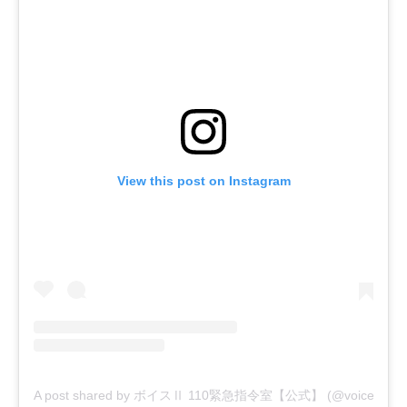
View this post on Instagram
A post shared by ボイスⅡ 110緊急指令室【公式】 (@voice.ntv)