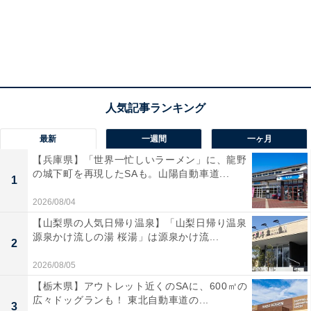
最新
一週間
一ヶ月
【兵庫県】「世界一忙しいラーメン」に、龍野
の城下町を再現したSAも。山陽自動車道...
1
2026/08/04
【山梨県の人気日帰り温泉】「山梨日帰り温泉
源泉かけ流しの湯 桜湯」は源泉かけ流...
2
2026/08/05
【栃木県】アウトレット近くのSAに、600㎡の
広々ドッグランも！ 東北自動車道の...
3