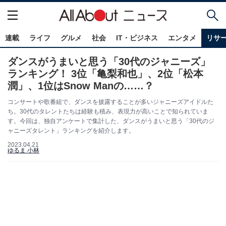
連載
ライフ
グルメ
社会
IT・ビジネス
エンタメ
リサ
ダンスがうまいと思う「30代のジャニーズ」
ランキング！ 3位「亀梨和也」、2位「松本
潤」、1位はSnow Manの……？
コンサートや歌番組で、ダンスを披露することが多いジャニーズアイドルた
ち。30代のタレントたちは経験も積み、表現力が高いことで知られていま
す。今回は、独自アンケートで集計した、ダンスがうまいと思う「30代のジ
ャニーズタレント」ランキングを紹介します。
2023.04.21
ゆるま 小林