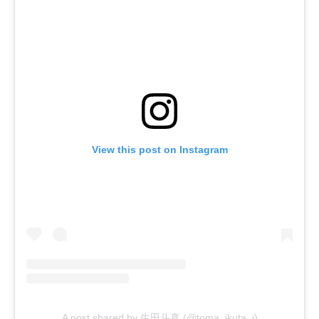
View this post on Instagram
A post shared by 生田斗真 (@toma_ikuta_j)