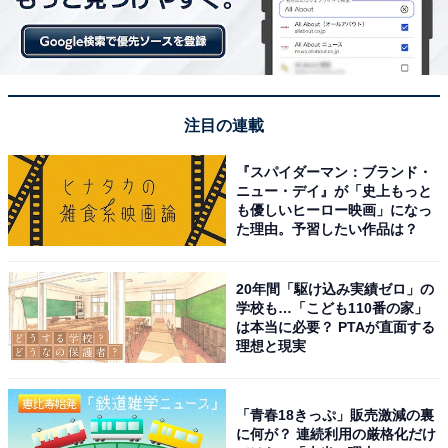
注目の連載
『スパイダーマン：ブランド・
ニュー・デイ』が「史上もっと
も優しいヒーロー映画」になっ
た理由。予習したい作品は？
20年間「駆け込み実績ゼロ」の
学校も…「こども110番の家」
は本当に必要？ PTAが直面する
理想と現実
「青春18きっぷ」販売激減の裏
に何が？ 連続利用の厳格化だけ