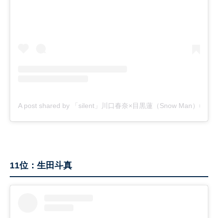
A post shared by 「silent」川口春奈×目黒蓮（Snow Man）❄️毎週
11位：生田斗真