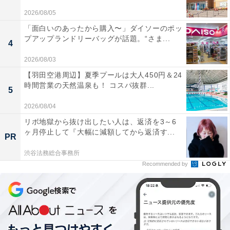
2026/08/05
「面白いのあったから購入〜」ダイソーのポッ
プアップランドリーバッグが話題。“さま...
4
2026/08/03
【羽田空港周辺】夏季プールは大人450円＆24
時間営業の天然温泉も！ コスパ抜群...
5
2026/08/04
リボ地獄から抜け出したい人は、返済を3～6
ヶ月停止して『大幅に減額してから返済す...
PR
渋谷法務総合事務所
Recommended by