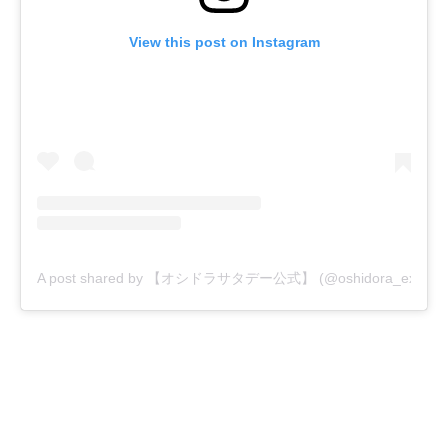
View this post on Instagram
A post shared by 【オシドラサタデー公式】 (@oshidora_ex)