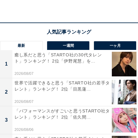
と感じる人が多いようです。
ほかにも、「あの髪を束ねた感じとちょっと野蛮な感じ
の雰囲気が岡田准一さんならしっくりくると感じたから
です（34歳女性）」「無骨な感じが出せそう（33歳女
最新
一週間
一ヶ月
性）」「雄々しいイメージがあるため（27歳女性）」な
癒し系だと思う「STARTO社の30代タレン
ど、坂本龍馬のワイルドな風貌もイメージとぴったり、
ト」ランキング！ 2位「伊野尾慧」を...
1
というコメントが寄せられました。
2026/08/07
世界で活躍できると思う「STARTO社の若手タ
レント」ランキング！ 2位「目黒蓮...
2
2026/08/07
「パフォーマンスがすごいと思うSTARTO社タ
レント」ランキング！ 2位「佐久間...
3
2026/08/06