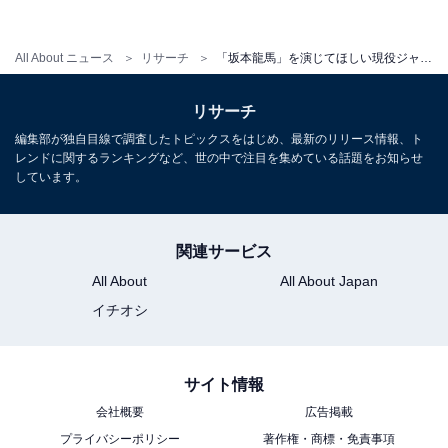
思います（34歳女性）」「豪快でひょうきんな一面もあ
るイメージがあり演じるのが上手そう（30歳未回答）」
All About ニュース
リサーチ
「坂本龍馬」を演じてほしい現役ジャニーズランキング！ 2位は“型破りな龍馬”に期待の生田斗真、1位は？
「豪快なイメージと繊細なイメージがどちらもあるから
です（56歳女性）」など、松岡さんの豪快なイメージが
リサーチ
坂本龍馬と重なるとの声が多く寄せられました。
編集部が独自目線で調査したトピックスをはじめ、最新のリリース情報、ト
レンドに関するランキングなど、世の中で注目を集めている話題をお知らせ
さらに、「破天荒なところが共通している（28歳男
しています。
性）」「自由奔放さ、そして飄々としたイメージ（41歳
女性）」「朗らかで大胆な行動をしそうな人に見えるか
関連サービス
らです（36歳女性）」などのコメントも寄せられていま
All About
All About Japan
す。
イチオシ
＞14位までの全ランキング結果を見る
サイト情報
会社概要
広告掲載
プライバシーポリシー
著作権・商標・免責事項