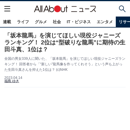
連載
ライフ
グルメ
社会
IT・ビジネス
エンタメ
リサ
「坂本龍馬」を演じてほしい現役ジャニーズ
ランキング！ 2位は“型破りな龍馬”に期待の生
田斗真、1位は？
全国の男女339人に聞いた、「坂本龍馬」を演じてほしい現役ジャニーズラン
キング！ 回答者から「“新しい”龍馬像を作ってくれそう」という声も上がっ
た生田斗真さんを抑えた1位は？ (c)NHK
2023.04.14
福島 ゆき