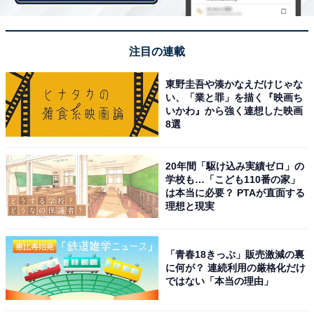
女性）」「型破りな龍馬はジャニーズのなかでも型破り
な存在の生田さんで（50歳男性）」「土佐弁で新しい龍
馬像を作っちゃいそう！ 絶対似合うと思う（36歳女
注目の連載
性）」など、生田さんなら、今までにない新しい坂本龍
馬を演じてくれそうと期待の声が寄せられました。
東野圭吾や湊かなえだけじゃな
い、「業と罪」を描く『映画ち
いかわ』から強く連想した映画
さらに「痛快な感じが上手いと思う（34歳女性）」「活
8選
発な雰囲気が合っていると思う（55歳女性）」「天真爛
漫で誰とでも仲良くできる、でも人一倍考え苦悩してい
20年間「駆け込み実績ゼロ」の
る坂本龍馬という人物像に一番合うジャニーズだと思う
学校も…「こども110番の家」
は本当に必要？ PTAが直面する
（21歳女性）」などのコメントも。
理想と現実
「青春18きっぷ」販売激減の裏
に何が？ 連続利用の厳格化だけ
ではない「本当の理由」