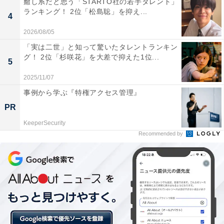
癒し系だと思う「STARTO社の若手タレント」
ランキング！ 2位「松島聡」を抑え...
4
2026/08/05
「実は二世」と知って驚いたタレントランキン
グ！ 2位「杉咲花」を大差で抑えた1位...
5
2025/11/07
第2位：生田斗真
事例から学ぶ『特権アクセス管理』
PR
第2位は、生田斗真さん。『軍師官兵衛』では、キリシ
KeeperSecurity
タン大名として知られる高山右近役で出演し、大河ドラ
Recommended by
マデビューを果たしました。また、2022年に放送された
NHK大河ドラマ『鎌倉殿の13人』では後鳥羽上皇の側
近・源仲章役を熱演し、存在感のある“悪役”ぶりがSNS
上でも話題となりました。
回答者からは、「面白い龍馬が見られそうだから（32歳