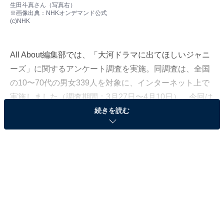
生田斗真さん（写真右）
※画像出典：
NHKオンデマンド公式
(c)NHK
All About編集部では、「大河ドラマに出てほしいジャニ
ーズ」に関するアンケート調査を実施。同調査は、全国
の10〜70代の男女339人を対象に、インターネット上で
実施しました（調査期間：3月27日〜4月10日）。今回は
その中から、「坂本龍馬」を演じてほしい現役ジャニー
続きを読む
ズランキングを発表します！
土佐藩出身の武士・坂本龍馬は、長崎で日本初の株式会
社「亀山社中」をつくり、海援隊を結成させるなど幕末
に多くの功績を残しました。また、剣術に長けていたこ
とで知られています。江戸幕府を倒すため、薩摩藩と長
州藩を仲介して薩長同盟を実現させるなど、後の明治維
新にも大きく貢献しました。