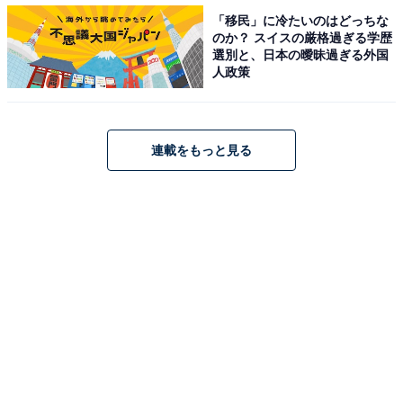
「移民」に冷たいのはどっちな
のか？ スイスの厳格過ぎる学歴
選別と、日本の曖昧過ぎる外国
人政策
連載をもっと見る
第1位：松岡昌宏（TOKIO）
第1位は、TOKIOの松岡昌宏さん。大人気シリーズ『必
殺仕事人』（テレビ朝日系）では、情に厚い食通の道楽
者で、ワイルドな仕事人の1人・経師屋の涼次役を16年
間にわたり演じています。
回答者からは、「豪快な感じが松岡くんにピッタリだと