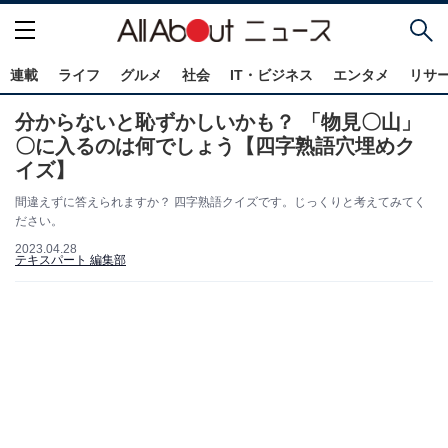
連載
ライフ
グルメ
社会
IT・ビジネス
エンタメ
リサ
分からないと恥ずかしいかも？ 「物見〇山」
〇に入るのは何でしょう【四字熟語穴埋めク
イズ】
間違えずに答えられますか？ 四字熟語クイズです。じっくりと考えてみてく
ださい。
2023.04.28
テキスパート 編集部