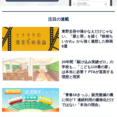
注目の連載
東野圭吾や湊かなえだけじゃな
い、「業と罪」を描く『映画ち
・
いかわ』から強く連想した映画
諦めずに考えてみて！ 「〇飯振舞」〇に入るのは何でし
8選
ょう【四字熟語穴埋めクイズ】
20年間「駆け込み実績ゼロ」の
学校も…「こども110番の家」
は本当に必要？ PTAが直面する
理想と現実
「青春18きっぷ」販売激減の裏
に何が？ 連続利用の厳格化だけ
ではない「本当の理由」