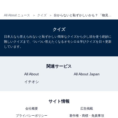
All About ニュース
クイズ
分からないと恥ずかしいかも？ 「物見〇山」〇に入るのは何でしょう【四字熟語穴埋めクイズ】
クイズ
日本人なら答えられないと恥ずかしい簡単なクイズから少し頭を使う絶妙に
難しいクイズまで、ついつい答えたくなるオモシロ＆学びクイズを日々更新
しています。
関連サービス
All About
All About Japan
イチオシ
・
サイト情報
じっくり考えてみて！ 「運〇天賦」〇に入るのは何でし
会社概要
広告掲載
ょう【四字熟語穴埋めクイズ】
プライバシーポリシー
著作権・商標・免責事項