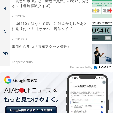
「黄色の点滅」と「赤色の点滅」の違い、分か
る？【道路標識クイズ】
4
・
じっくり考えてみて！ 「七〇八倒」〇に入るのは何でし
2022/12/26
ょう【四字熟語穴埋めクイズ】
「U6410」はなんて読む？ けんかをしたあと
に送りたい！ 【ポケベル暗号クイズ...
5
2023/08/14
事例から学ぶ『特権アクセス管理』
PR
KeeperSecurity
Recommended by