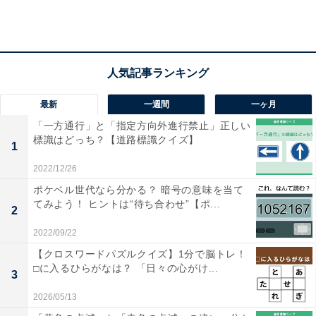
最新
一週間
一ヶ月
「一方通行」と「指定方向外進行禁止」正しい
標識はどっち？【道路標識クイズ】
1
2022/12/26
ポケベル世代なら分かる？ 暗号の意味を当て
てみよう！ ヒントは“待ち合わせ”【ポ...
2
2022/09/22
【クロスワードパズルクイズ】1分で脳トレ！
□に入るひらがなは？ 「日々の心がけ...
3
2026/05/13