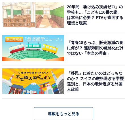
20年間「駆け込み実績ゼロ」の
学校も…「こども110番の家」
は本当に必要？ PTAが直面する
理想と現実
「青春18きっぷ」販売激減の裏
に何が？ 連続利用の厳格化だけ
ではない「本当の理由」
「移民」に冷たいのはどっちな
のか？ スイスの厳格過ぎる学歴
選別と、日本の曖昧過ぎる外国
人政策
連載をもっと見る