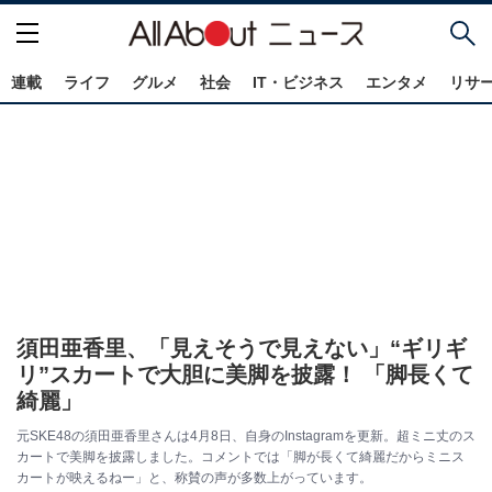
連載
ライフ
グルメ
社会
IT・ビジネス
エンタメ
リサ
須田亜香里、「見えそうで見えない」“ギリギ
リ”スカートで大胆に美脚を披露！ 「脚長くて
綺麗」
元SKE48の須田亜香里さんは4月8日、自身のInstagramを更新。超ミニ丈のス
カートで美脚を披露しました。コメントでは「脚が長くて綺麗だからミニス
カートが映えるねー」と、称賛の声が多数上がっています。