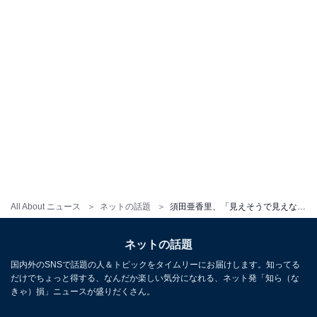
All About ニュース
ネットの話題
須田亜香里、「見えそうで見えない」“ギリギリ”スカートで大胆に美脚を披露！ 「脚長くて綺麗」
ネットの話題
国内外のSNSで話題の人＆トピックをタイムリーにお届けします。知ってる
だけでちょっと得する、なんだか楽しい気分になれる、ネット発「知ら（な
きゃ）損」ニュースが盛りだくさん。