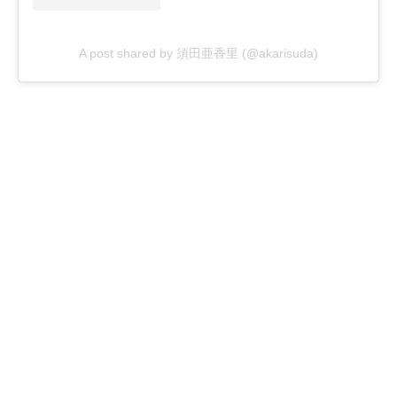
A post shared by 須田亜香里 (@akarisuda)