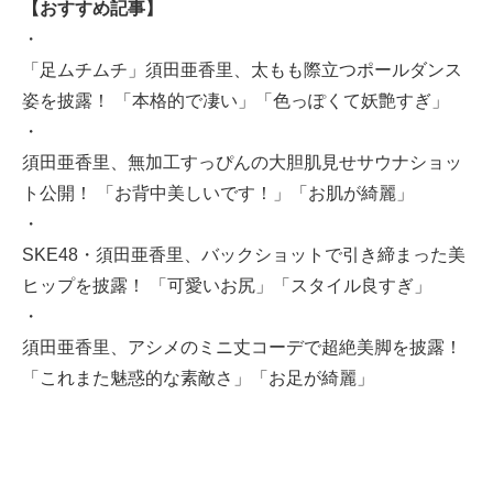
【おすすめ記事】
・
「足ムチムチ」須田亜香里、太もも際立つポールダンス
姿を披露！ 「本格的で凄い」「色っぽくて妖艶すぎ」
・
須田亜香里、無加工すっぴんの大胆肌見せサウナショッ
ト公開！ 「お背中美しいです！」「お肌が綺麗」
・
SKE48・須田亜香里、バックショットで引き締まった美
ヒップを披露！ 「可愛いお尻」「スタイル良すぎ」
・
須田亜香里、アシメのミニ丈コーデで超絶美脚を披露！
「これまた魅惑的な素敵さ」「お足が綺麗」