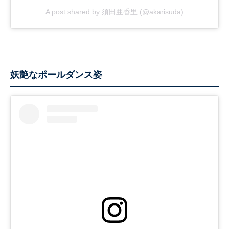
A post shared by 須田亜香里 (@akarisuda)
妖艶なポールダンス姿