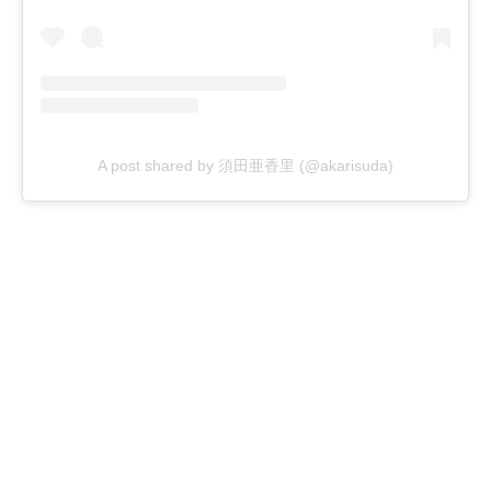
A post shared by 須田亜香里 (@akarisuda)