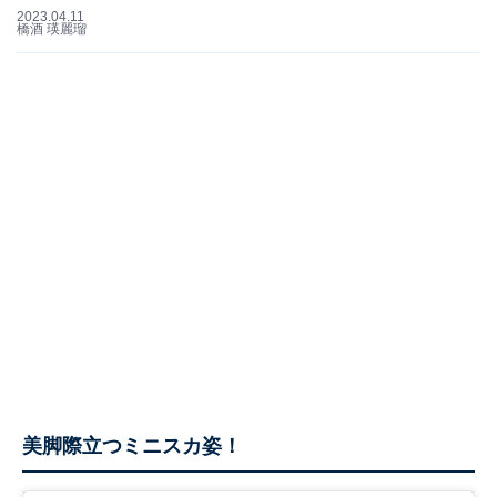
2023.04.11
橋酒 瑛麗瑠
美脚際立つミニスカ姿！