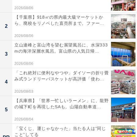
2026/08/06
【千葉県】918㎡の県内最大級マーケットか
ら、廃校をリノベした直売所まで。ファー...
2
2026/08/06
立山連峰と富山湾を望む展望風呂に、水深333
mの海洋深層水風呂。富山県の人気日帰...
3
2026/08/06
「これ絶対に便利なやつや」ダイソーの折り畳
み式ランドリーバスケットが高評価「使わ...
4
2026/08/03
【兵庫県】「世界一忙しいラーメン」に、龍野
の城下町を再現したSAも。山陽自動車道...
5
2026/08/04
「宝くじ、運じゃなかった」当たる人は“同じ
こと”してる