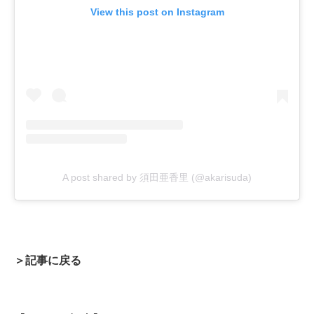
View this post on Instagram
A post shared by 須田亜香里 (@akarisuda)
＞記事に戻る