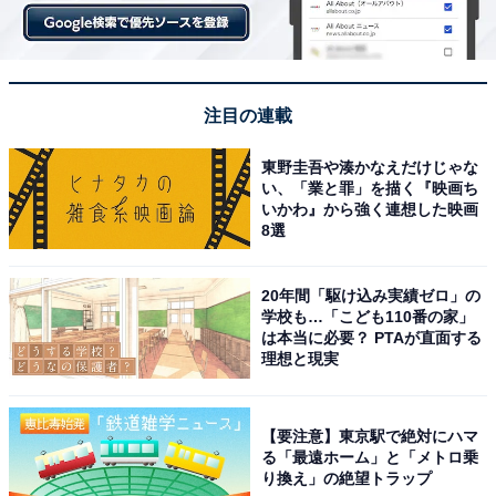
注目の連載
東野圭吾や湊かなえだけじゃな
い、「業と罪」を描く『映画ち
いかわ』から強く連想した映画
8選
20年間「駆け込み実績ゼロ」の
学校も…「こども110番の家」
は本当に必要？ PTAが直面する
理想と現実
【要注意】東京駅で絶対にハマ
る「最遠ホーム」と「メトロ乗
り換え」の絶望トラップ