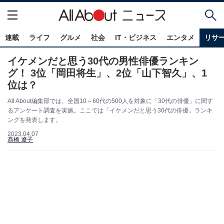
連載
ライフ
グルメ
社会
IT・ビジネス
エンタメ
リサ
イケメンだと思う30代の男性俳優ランキン
グ！ 3位「岡田将生」、2位「山下智久」、1
位は？
All About編集部では、全国10～60代の500人を対象に「30代の俳優」に関す
るアンケート調査を実施。ここでは「イケメンだと思う30代の俳優」ランキ
ングを発表します。
2023.04.07
高橋 遼子