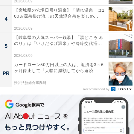
2026/08/09
【宮城県の穴場日帰り温泉】「晴れ温泉」は1
00％源泉掛け流しの天然混合泉を楽しめ...
4
2026/08/09
【岐阜県の人気スーパー銭湯】「湯どころ み
のり」は「いけだゆげ温泉」や冷冷交代浴...
5
2026/08/09
カードローン50万円以上の人は、返済を3～6
ヶ月停止して『大幅に減額してから返済...
PR
渋谷法務総合事務所
Recommended by