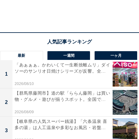
最新
一週間
一ヶ月
「あぁぁぁ。かわいくて一生断捨離ムリ」ダイ
ソーのサンリオ日焼けシリーズが反響。全...
1
2026/08/10
【群馬県藤岡市】道の駅「ららん藤岡」は買い
物・グルメ・遊びが揃うスポット。全国で...
2
2026/08/09
【岐阜県の人気スーパー銭湯】「六条温泉 喜
多の湯」は人工温泉や多彩なお風呂・岩盤...
3