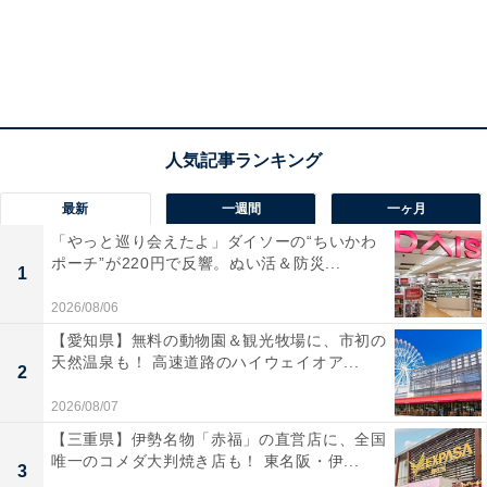
最新
一週間
一ヶ月
「やっと巡り会えたよ」ダイソーの“ちいかわ
ポーチ”が220円で反響。ぬい活＆防災...
1
2026/08/06
【愛知県】無料の動物園＆観光牧場に、市初の
天然温泉も！ 高速道路のハイウェイオア...
2
2026/08/07
【三重県】伊勢名物「赤福」の直営店に、全国
唯一のコメダ大判焼き店も！ 東名阪・伊...
3