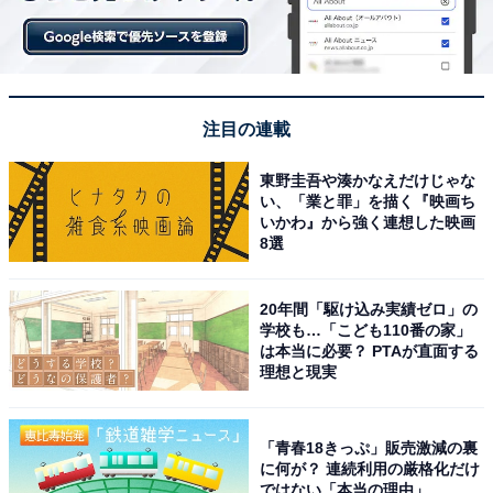
注目の連載
東野圭吾や湊かなえだけじゃな
い、「業と罪」を描く『映画ち
いかわ』から強く連想した映画
8選
20年間「駆け込み実績ゼロ」の
学校も…「こども110番の家」
は本当に必要？ PTAが直面する
理想と現実
「青春18きっぷ」販売激減の裏
に何が？ 連続利用の厳格化だけ
ではない「本当の理由」