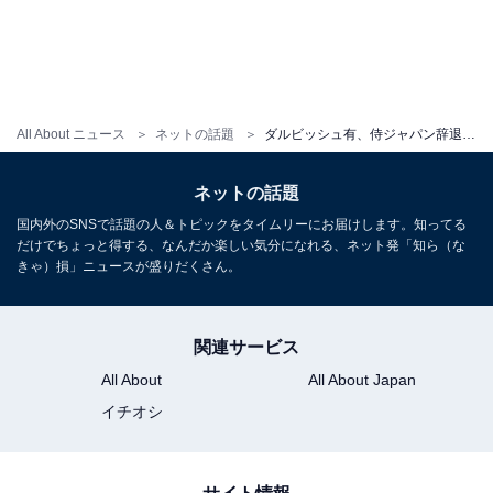
All About ニュース
ネットの話題
ダルビッシュ有、侍ジャパン辞退の鈴木誠也と“祝勝会”ツーショットに「最高過ぎる」「泣かせてくれるなぁ」の声
ネットの話題
国内外のSNSで話題の人＆トピックをタイムリーにお届けします。知ってる
だけでちょっと得する、なんだか楽しい気分になれる、ネット発「知ら（な
きゃ）損」ニュースが盛りだくさん。
関連サービス
All About
All About Japan
イチオシ