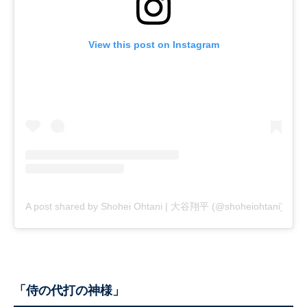
View this post on Instagram
A post shared by Shohei Ohtani | 大谷翔平 (@shoheiohtani)
「侍の代打の神様」