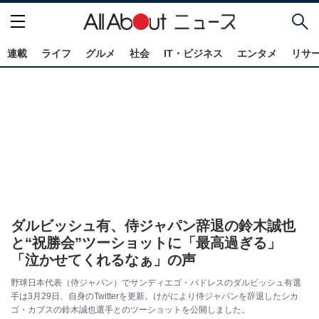
連載
ライフ
グルメ
社会
IT・ビジネス
エンタメ
リサ
ダルビッシュ有、侍ジャパン辞退の鈴木誠也
と“祝勝会”ツーショットに「最高過ぎる」
「泣かせてくれるなぁ」の声
野球日本代表（侍ジャパン）でサンディエゴ・パドレスのダルビッシュ有選
手は3月29日、自身のTwitterを更新。けがにより侍ジャパンを辞退したシカ
ゴ・カブスの鈴木誠也選手とのツーショットを公開しました。