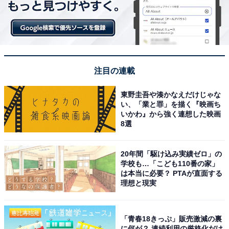
注目の連載
東野圭吾や湊かなえだけじゃな
い、「業と罪」を描く『映画ち
いかわ』から強く連想した映画
8選
20年間「駆け込み実績ゼロ」の
学校も…「こども110番の家」
は本当に必要？ PTAが直面する
理想と現実
「青春18きっぷ」販売激減の裏
に何が？ 連続利用の厳格化だけ