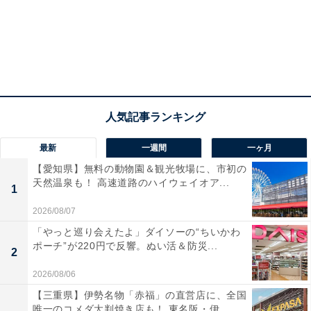
最新
一週間
一ヶ月
【愛知県】無料の動物園＆観光牧場に、市初の
天然温泉も！ 高速道路のハイウェイオア...
1
2026/08/07
「やっと巡り会えたよ」ダイソーの“ちいかわ
ポーチ”が220円で反響。ぬい活＆防災...
2
2026/08/06
【三重県】伊勢名物「赤福」の直営店に、全国
唯一のコメダ大判焼き店も！ 東名阪・伊...