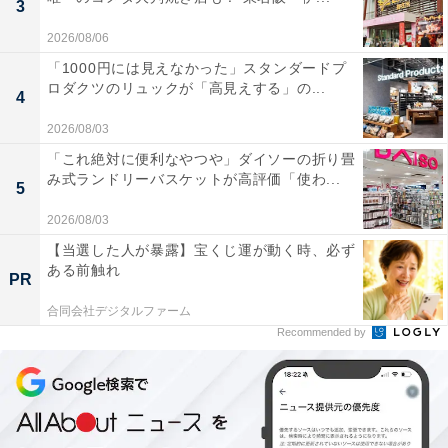
3
2026/08/06
「1000円には見えなかった」スタンダードプ
ロダクツのリュックが「高見えする」の...
4
2026/08/03
「これ絶対に便利なやつや」ダイソーの折り畳
み式ランドリーバスケットが高評価「使わ...
5
2026/08/03
【当選した人が暴露】宝くじ運が動く時、必ず
ある前触れ
PR
合同会社デジタルファーム
Recommended by