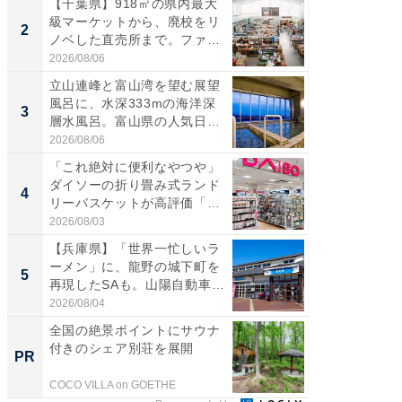
【千葉県】918㎡の県内最大
【三重
級マーケットから、廃校をリ
「鈴鹿天
2
2
ノベした直売所まで。ファ
は100
ー...
2026/08/06
2026/08/0
立山連峰と富山湾を望む展望
ステラ
風呂に、水深333mの海洋深
詰め放題
3
3
層水風呂。富山県の人気日
00円で「
帰...
2026/08/06
2026/08/0
「これ絶対に便利なやつや」
「ミニオ
ダイソーの折り畳み式ランド
ッグ！ 
4
4
リーバスケットが高評価「使
ど、夏限
わ...
2026/08/03
2026/08/0
【兵庫県】「世界一忙しいラ
【埼玉
ーメン」に、龍野の城下町を
「行田天
5
5
再現したSAも。山陽自動車
は和の
道...
が...
2026/08/04
2026/08/0
全国の絶景ポイントにサウナ
すべて
付きのシェア別荘を展開
るその
PR
PR
COCO VILLA on GOETHE
COCO VIL