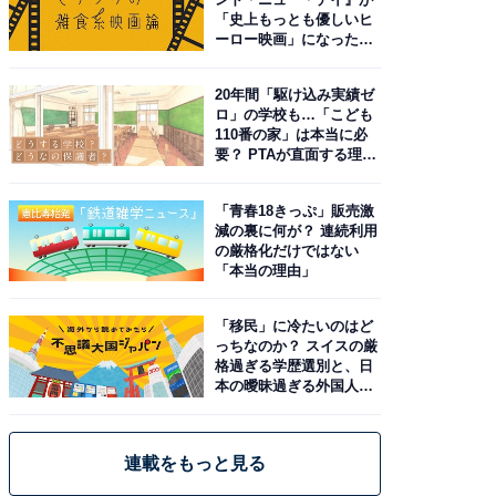
「史上もっとも優しいヒ
ーロー映画」になった理
由。予習したい作品は？
20年間「駆け込み実績ゼ
ロ」の学校も…「こども
110番の家」は本当に必
要？ PTAが直面する理想
と現実
「青春18きっぷ」販売激
減の裏に何が？ 連続利用
の厳格化だけではない
「本当の理由」
「移民」に冷たいのはど
っちなのか？ スイスの厳
格過ぎる学歴選別と、日
本の曖昧過ぎる外国人政
策
連載をもっと見る