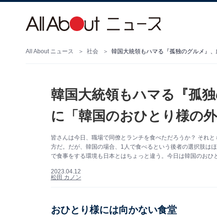
All About ニュース
社会
韓国大統領もハマる『孤独のグルメ』、
韓国大統領もハマる『孤独
に「韓国のおひとり様の外
皆さんは今日、職場で同僚とランチを食べただろうか？ それと
方だ。だが、韓国の場合、1人で食べるという後者の選択肢はほ
で食事をする環境も日本とはちょっと違う。今日は韓国のおひ
2023.04.12
松田 カノン
おひとり様には向かない食堂