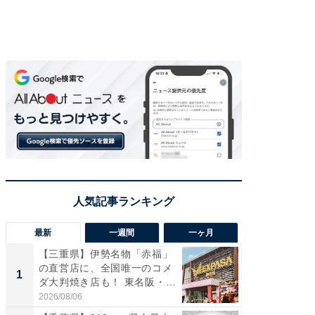
最新
一週間
一ヶ月
【三重県】伊勢名物「赤福」
【兵庫
の直営店に、全国唯一のコメ
ーメン
1
1
ダ大判焼き店も！ 東名阪・
再現した
伊...
道...
2026/08/06
2026/08/0