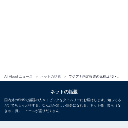
All About ニュース
ネットの話題
フジアナ内定報道の元櫻坂46・原田葵、はかま姿で法政大学卒業を報告！ 石森虹花、佐藤詩織ら元メンバーも祝福
ネットの話題
国内外のSNSで話題の人＆トピックをタイムリーにお届けします。知ってる
だけでちょっと得する、なんだか楽しい気分になれる、ネット発「知ら（な
きゃ）損」ニュースが盛りだくさん。