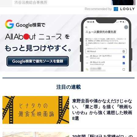
渋谷法務総合事務所
Recommended by
注目の連載
東野圭吾や湊かなえだけじゃな
い、「業と罪」を描く『映画ち
いかわ』から強く連想した映画
8選
20年間「駆け込み実績ゼロ」の