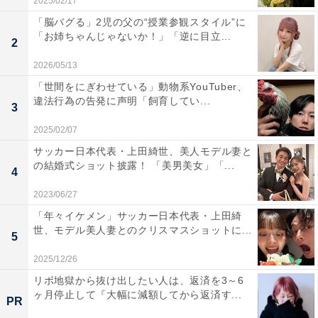
2025/02/17
「脳バグる」2児の父の“授業参観スタイル”に
「お姉ちゃんじゃないか！」「逆に目立...
2
2026/05/13
「世間をにぎわせている」動物系YouTuber、
違法行為の告発に声明「飼育してい...
3
2025/02/07
サッカー日本代表・上田綺世、美人モデル妻と
の結婚式ショット披露！ 「美男美女」「...
4
2023/06/27
「年々イケメン」サッカー日本代表・上田綺
世、モデル美人妻とのクリスマスショットに...
5
2025/12/26
リボ地獄から抜け出したい人は、返済を3～6
ヶ月停止して『大幅に減額してから返済す...
PR