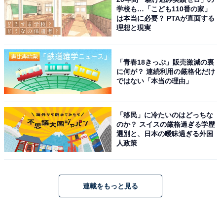
学校も…「こども110番の家」
は本当に必要？ PTAが直面する
理想と現実
「青春18きっぷ」販売激減の裏
に何が？ 連続利用の厳格化だけ
ではない「本当の理由」
「移民」に冷たいのはどっちな
のか？ スイスの厳格過ぎる学歴
選別と、日本の曖昧過ぎる外国
人政策
連載をもっと見る