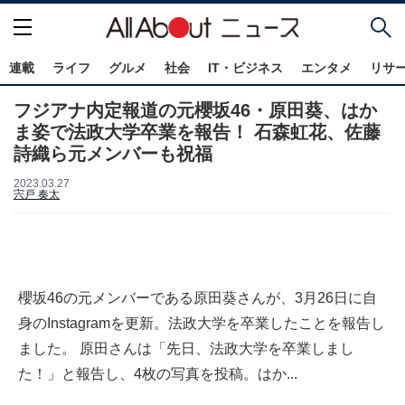
連載
ライフ
グルメ
社会
IT・ビジネス
エンタメ
リサ
フジアナ内定報道の元櫻坂46・原田葵、はか
ま姿で法政大学卒業を報告！ 石森虹花、佐藤
詩織ら元メンバーも祝福
2023.03.27
宍戸 奏太
櫻坂46の元メンバーである原田葵さんが、3月26日に自
身のInstagramを更新。法政大学を卒業したことを報告し
ました。 原田さんは「先日、法政大学を卒業しまし
た！」と報告し、4枚の写真を投稿。はか...