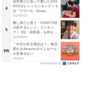
高学歴だと知って驚いたSTA
「ギャッ
RTOタレントランキング！ 2
RTO社
4
4
位「ラウール（Snow...
グ！ 2
2025/07/13
2026/07/3
癒し系だと思う「STARTO社
「世界で
の若手タレント」ランキン
ARTO
5
5
グ！ 2位「松島聡」を抑え...
グ！ 2
2026/08/05
2026/08/0
「今日の目玉商品は？」毎日
これが
変わるAmazonタイムセール
な間取
PR
PR
が見逃せない
Amazon
株式会社
Recommended by