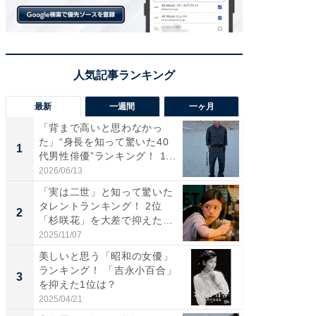
最新
一週間
一ヶ月
「背まで高いと思わなかっ
「癒し系
た」“身長を知って驚いた40
タレント
1
1
代男性俳優”ランキング！ 1...
「井ノ原
2026/06/13
2026/08/0
「実は二世」と知って驚いた
ギャップ
タレントランキング！ 2位
RTO社
2
2
「杉咲花」を大差で抑えた1
キング！
位...
2025/11/07
2026/08/0
美しいと思う「昭和の女優」
癒し系だ
ランキング！ 「吉永小百合」
の若手
3
3
を抑えた1位は？
グ！ 2
2025/04/21
2026/08/0