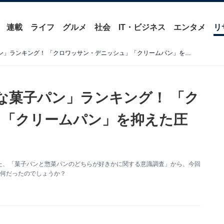
連載
ライフ
グルメ
社会
IT・ビジネス
エンタメ
リ
【500人に聞いた】「好きな菓子パン」ランキング！ 「クロワッサン・デニッシュ」「クリームパン」を抑えた圧倒的1位は？
きな菓子パン」ランキング！ 「ク
」「クリームパン」を抑えた圧
た、「菓子パンと惣菜パンのどちらが好きかに関する意識調査」から、今回
は何だったのでしょうか？