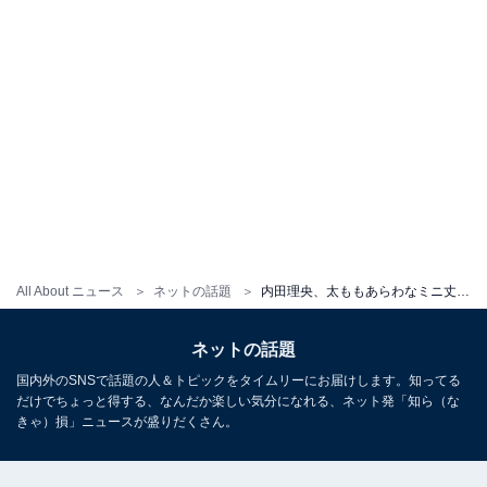
All About ニュース
ネットの話題
内田理央、太ももあらわなミニ丈ニットセーター姿を公開！ 「このビジュ最高に好き」「圧倒的美脚！」
ネットの話題
国内外のSNSで話題の人＆トピックをタイムリーにお届けします。知ってる
だけでちょっと得する、なんだか楽しい気分になれる、ネット発「知ら（な
きゃ）損」ニュースが盛りだくさん。