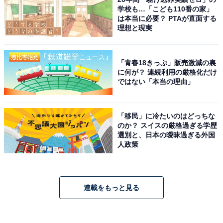
学校も…「こども110番の家」
は本当に必要？ PTAが直面する
理想と現実
「青春18きっぷ」販売激減の裏
に何が？ 連続利用の厳格化だけ
ではない「本当の理由」
「移民」に冷たいのはどっちな
のか？ スイスの厳格過ぎる学歴
選別と、日本の曖昧過ぎる外国
人政策
連載をもっと見る