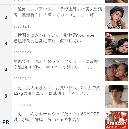
2026/08/08
「逆カミングアウト」『ラヴ上等』の美人出演
者、整形告白に「潔くてカッコよ！」「好...
2
2025/12/18
「世間をにぎわせている」動物系YouTuber、
違法行為の告発に声明「飼育してい...
3
2025/02/07
水原希子、恋人とのラブラブショットに反響！
交際3年も報告「幸せそうで嬉しい」「...
4
2025/07/28
「え、別人過ぎん？」お笑い芸人、2カ月で約
12kgのダイエットに成功！ 「イケメ...
5
2026/08/04
「え、こんなセールやってたの？」80％OFF
以上が続々登場！Amazonの本気が...
PR