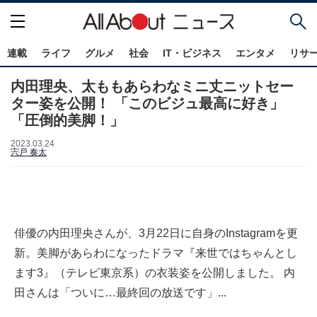
連載
ライフ
グルメ
社会
IT・ビジネス
エンタメ
リサ
内田理央、太ももあらわなミニ丈ニットセー
ター姿を公開！ 「このビジュ最高に好き」
「圧倒的美脚！」
2023.03.24
宍戸 奏太
俳優の内田理央さんが、3月22日に自身のInstagramを更
新。美脚があらわになったドラマ『来世ではちゃんとし
ます3』（テレビ東京系）の衣装姿を公開しました。 内
田さんは「ついに…最終回の放送です」...