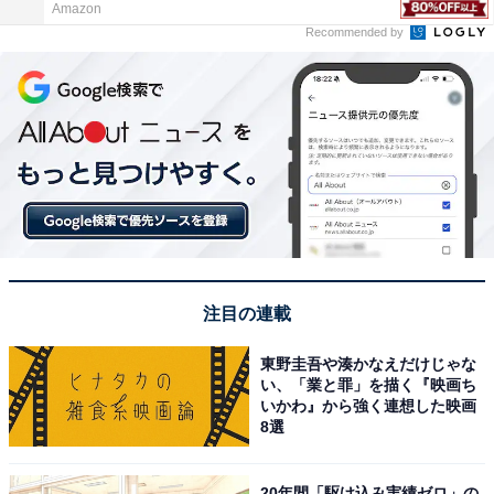
Amazon
Recommended by
注目の連載
東野圭吾や湊かなえだけじゃな
い、「業と罪」を描く『映画ち
いかわ』から強く連想した映画
8選
20年間「駆け込み実績ゼロ」の