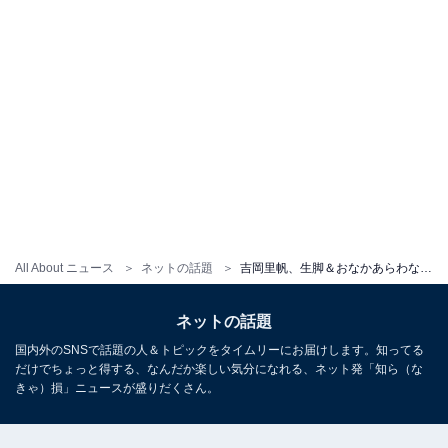
All About ニュース
ネットの話題
吉岡里帆、生脚＆おなかあらわなモデルショット披露！ 「今回は攻めてますね〜」「おへそがセクシー」
ネットの話題
国内外のSNSで話題の人＆トピックをタイムリーにお届けします。知ってる
だけでちょっと得する、なんだか楽しい気分になれる、ネット発「知ら（な
きゃ）損」ニュースが盛りだくさん。