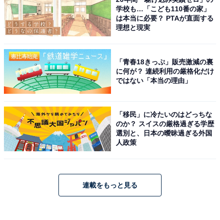
学校も…「こども110番の家」
は本当に必要？ PTAが直面する
理想と現実
「青春18きっぷ」販売激減の裏
に何が？ 連続利用の厳格化だけ
ではない「本当の理由」
「移民」に冷たいのはどっちな
のか？ スイスの厳格過ぎる学歴
選別と、日本の曖昧過ぎる外国
人政策
連載をもっと見る