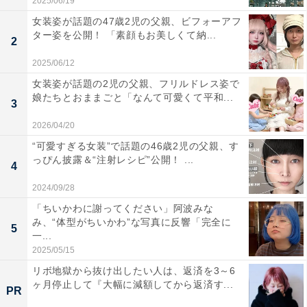
2025/06/19
女装姿が話題の47歳2児の父親、ビフォーアフ
ター姿を公開！ 「素顔もお美しくて納...
2
2025/06/12
女装姿が話題の2児の父親、フリルドレス姿で
娘たちとおままごと「なんて可愛くて平和...
3
2026/04/20
“可愛すぎる女装”で話題の46歳2児の父親、す
っぴん披露＆“注射レシピ”公開！ ...
4
2024/09/28
「ちいかわに謝ってください」阿波みな
み、“体型がちいかわ”な写真に反響「完全に
5
一...
2025/05/15
リボ地獄から抜け出したい人は、返済を3～6
ヶ月停止して『大幅に減額してから返済す...
PR