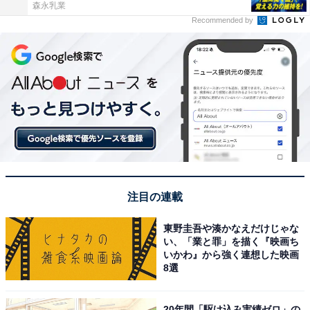
森永乳業
Recommended by
注目の連載
東野圭吾や湊かなえだけじゃな
い、「業と罪」を描く『映画ち
いかわ』から強く連想した映画
8選
20年間「駆け込み実績ゼロ」の