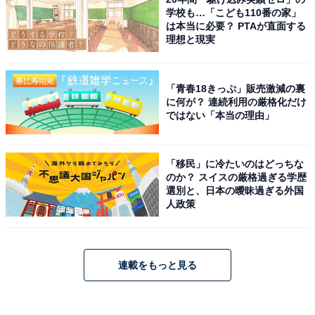
学校も…「こども110番の家」
は本当に必要？ PTAが直面する
理想と現実
「青春18きっぷ」販売激減の裏
に何が？ 連続利用の厳格化だけ
ではない「本当の理由」
「移民」に冷たいのはどっちな
のか？ スイスの厳格過ぎる学歴
選別と、日本の曖昧過ぎる外国
人政策
連載をもっと見る