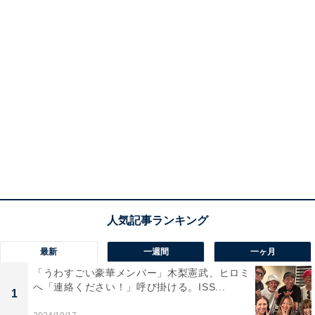
最新
一週間
一ヶ月
「うわすごい豪華メンバー」木梨憲武、ヒロミ
へ「連絡ください！」呼び掛ける。ISS...
1