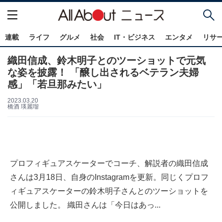
連載
ライフ
グルメ
社会
IT・ビジネス
エンタメ
リサ
織田信成、鈴木明子とのツーショットで元気
な姿を披露！ 「醸し出されるベテラン夫婦
感」「若旦那みたい」
2023.03.20
橋酒 瑛麗瑠
プロフィギュアスケーターでコーチ、解説者の織田信成
さんは3月18日、自身のInstagramを更新。同じくプロフ
ィギュアスケーターの鈴木明子さんとのツーショットを
公開しました。 織田さんは「今日はあっ...