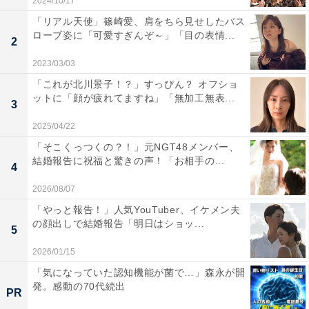
2024/10/17
「リアル天使」篠崎愛、肩をちら見せしたバス
ローブ姿に「可愛すぎんぞ～」「目の表情...
2
2023/03/03
「これが北川景子！？」すっぴん？ オフショ
ットに「顔が疲れてますね」「無加工無表...
3
2025/04/22
「そこくっつくの？！」元NGT48メンバー、
結婚報告に祝福と驚きの声！「お相手の...
4
2026/08/07
「やっと報告！」人気YouTuber、イケメン夫
の顔出しで結婚報告「明日はショッ...
5
2026/01/15
「気になっていた認知機能が菌で…」森永が開
発。感動の70代続出
PR