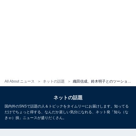
All About ニュース
ネットの話題
織田信成、鈴木明子とのツーショットで元気な姿を披露！ 「醸し出されるベテラン夫婦感」「若旦那みたい」
ネットの話題
国内外のSNSで話題の人＆トピックをタイムリーにお届けします。知ってる
だけでちょっと得する、なんだか楽しい気分になれる、ネット発「知ら（な
きゃ）損」ニュースが盛りだくさん。