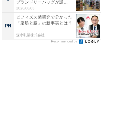
プランドリーバッグが話
層水風
題。“さま...
帰...
2026/08/03
2026/08/0
ビフィズス菌研究で分かった
全国の
「脂肪と腸」の新事実とは？
付きの
PR
PR
森永乳業株式会社
COCO VIL
Recommended by