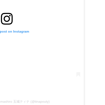
 post on Instagram
 Tamashiro 玉城ティナ (@tinapouty)