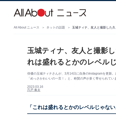
All About ニュース
ネットの話題
玉城ティナ、友人と撮影した久
玉城ティナ、友人と撮影
れは盛れるとかのレベル
俳優の玉城ティナさんが、3月14日に自身のInstagramを
「めっさかわいいの一言！」と、称賛の声が多く寄せられてい
2023.03.16
宍戸 奏太
「これは盛れるとかのレベルじゃない