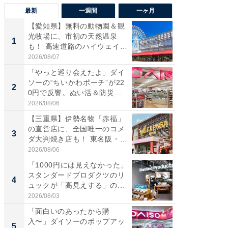
最新
一週間
一ヶ月
【愛知県】無料の動物園＆観
【兵庫
光牧場に、市初の天然温泉
ーメン
1
1
も！ 高速道路のハイウェイオ
再現した
ア...
道...
2026/08/07
2026/08/0
「やっと巡り会えたよ」ダイ
【三重
ソーの“ちいかわポーチ”が22
の直営
2
2
0円で反響。ぬい活＆防災...
ダ大判焼
伊...
2026/08/06
2026/08/0
【三重県】伊勢名物「赤福」
【千葉県
の直営店に、全国唯一のコメ
級マー
3
3
ダ大判焼き店も！ 東名阪・
ノベし
伊...
ー...
2026/08/06
2026/08/0
「1000円には見えなかった」
ステラ
スタンダードプロダクツのリ
詰め放題
4
4
ュックが「高見えする」の...
00円で「
2026/08/03
2026/08/0
「面白いのあったから購
立山連
入〜」ダイソーのポップアッ
風呂に、
5
5