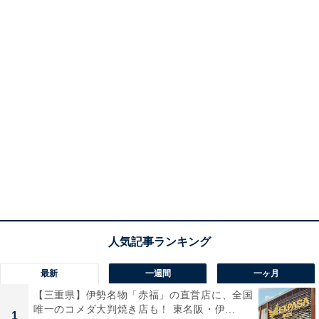
最新
一週間
一ヶ月
【三重県】伊勢名物「赤福」の直営店に、全国
唯一のコメダ大判焼き店も！ 東名阪・伊...
1