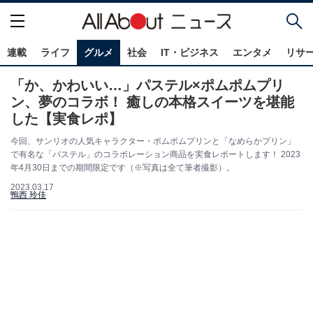
連載
ライフ
グルメ
社会
IT・ビジネス
エンタメ
リサ
「か、かわいい…」パステル×ポムポムプリ
ン、夢のコラボ！ 癒しの本格スイーツを堪能
した【実食レポ】
今回、サンリオの人気キャラクター・ポムポムプリンと「なめらかプリン」
で有名な「パステル」のコラボレーション商品を実食レポートします！ 2023
年4月30日までの期間限定です（※写真は全て筆者撮影）。
2023.03.17
鴨西 玲佳