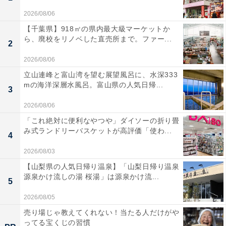
2026/08/06
【千葉県】918㎡の県内最大級マーケットか
ら、廃校をリノベした直売所まで。ファー...
2
2026/08/06
立山連峰と富山湾を望む展望風呂に、水深333
mの海洋深層水風呂。富山県の人気日帰...
3
2026/08/06
「これ絶対に便利なやつや」ダイソーの折り畳
み式ランドリーバスケットが高評価「使わ...
4
2026/08/03
【山梨県の人気日帰り温泉】「山梨日帰り温泉
源泉かけ流しの湯 桜湯」は源泉かけ流...
5
2026/08/05
売り場じゃ教えてくれない！当たる人だけがや
ってる宝くじの習慣