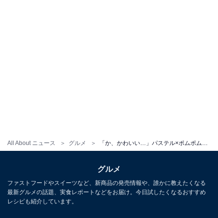
All About ニュース
グルメ
「か、かわいい…」パステル×ポムポムプリン、夢のコラボ！ 癒しの本格スイーツを堪能した【実食レポ】
グルメ
ファストフードやスイーツなど、新商品の発売情報や、誰かに教えたくなる
最新グルメの話題、実食レポートなどをお届け。今日試したくなるおすすめ
レシピも紹介しています。