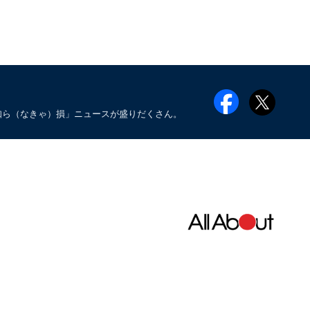
知ら（なきゃ）損」ニュースが盛りだくさん。