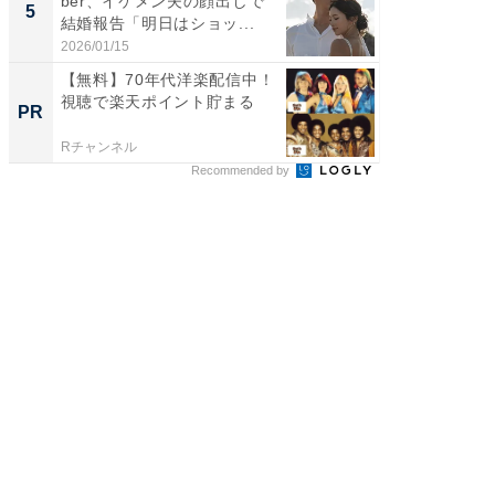
ber、イケメン夫の顔出しで
装姿が話
5
5
結婚報告「明日はショッ...
のお父さ
2026/01/15
2026/08/0
【無料】70年代洋楽配信中！
【ウェ
視聴で楽天ポイント貯まる
信中！
PR
PR
不要！
Rチャンネル
Rチャンネ
Recommended by