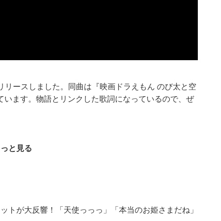
e』をリリースしました。同曲は『映画ドラえもん のび太と空
ています。物語とリンクした歌詞になっているので、ぜ
もっと見る
ショットが大反響！「天使っっっ」「本当のお姫さまだね」