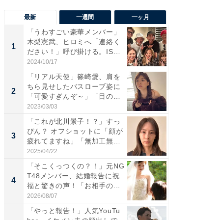
最新
一週間
一ヶ月
「うわすごい豪華メンバー」
「さす
木梨憲武、ヒロミへ「連絡く
は」高
1
1
ださい！」呼び掛ける。IS
災地を
S...
「カ...
2024/10/17
2026/08/0
「リアル天使」篠崎愛、肩を
「女の
ちら見せしたバスローブ姿に
介、バ
2
2
「可愛すぎんぞ～」「目の表
らのプレ
情...
愛...
2023/03/03
2026/08/0
「これが北川景子！？」すっ
「脚が
ぴん？ オフショットに「顔が
横川尚
3
3
疲れてますね」「無加工無
ムキな姿
表...
刃...
2025/04/22
2026/08/0
「そこくっつくの？！」元NG
「え、
T48メンバー、結婚報告に祝
芸人、2
4
4
福と驚きの声！「お相手の...
エットに
2026/08/07
2026/08/0
「やっと報告！」人気YouTu
「脳がバ