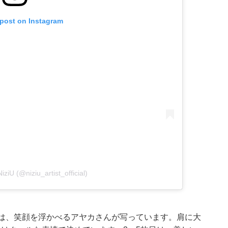
 post on Instagram
iziU (@niziu_artist_official)
には、笑顔を浮かべるアヤカさんが写っています。肩に大