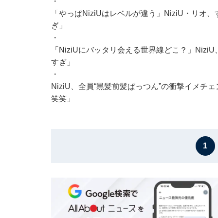
・
「やっぱNiziUはレベルが違う」NiziU・リ
ぎ」
・
「NiziUにバッタリ会える世界線どこ？」Niz
すぎ」
・
NiziU、全員“黒髪前髪ぱっつん”の衝撃イメ
笑笑」
1