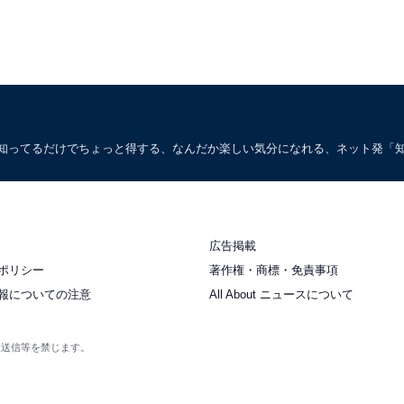
。知ってるだけでちょっと得する、なんだか楽しい気分になれる、ネット発「
広告掲載
ポリシー
著作権・商標・免責事項
報についての注意
All About ニュースについて
衆送信等を禁じます。