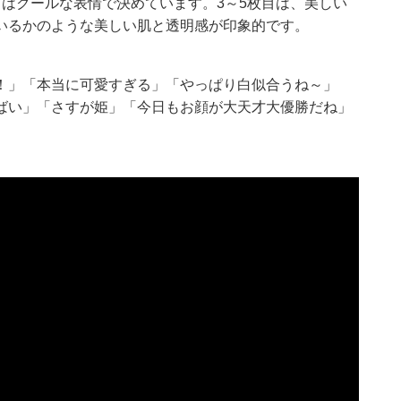
はクールな表情で決めています。3～5枚目は、美しい
いるかのような美しい肌と透明感が印象的です。
！」「本当に可愛すぎる」「やっぱり白似合うね～」
ばい」「さすが姫」「今日もお顔が大天才大優勝だね」