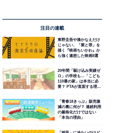
注目の連載
東野圭吾や湊かなえだけ
じゃない、「業と罪」を
描く『映画ちいかわ』か
ら強く連想した映画8選
20年間「駆け込み実績ゼ
ロ」の学校も…「こども
110番の家」は本当に必
要？ PTAが直面する理想
と現実
「青春18きっぷ」販売激
減の裏に何が？ 連続利用
の厳格化だけではない
「本当の理由」
「移民」に冷たいのはど