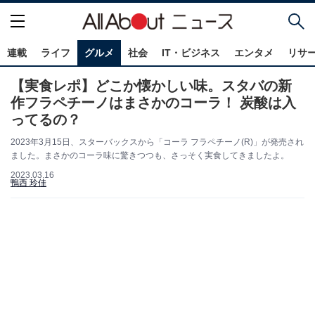
連載
ライフ
グルメ
社会
IT・ビジネス
エンタメ
リサ
【実食レポ】どこか懐かしい味。スタバの新
作フラペチーノはまさかのコーラ！ 炭酸は入
ってるの？
2023年3月15日、スターバックスから「コーラ フラペチーノ(R)」が発売され
ました。まさかのコーラ味に驚きつつも、さっそく実食してきましたよ。
2023.03.16
鴨西 玲佳