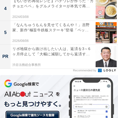
【ちいかわ再現レシピ】ハチワレが作った「カ
チョエペペ」をグルメライターが本気で再...
4
2024/03/08
「なんちゅうもんを見せてくるんや！」吉野
家、新作“極旨牛鉄板ステーキ”登場「ペッ...
5
2026/08/06
リボ地獄から抜け出したい人は、返済を3～6
ヶ月停止して『大幅に減額してから返済す...
PR
渋谷法務総合事務所
Recommended by
チェリーがのっていて、まるで「コーラフロー
ト」のような見た目