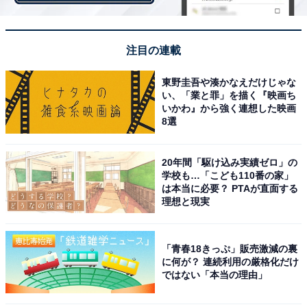
注目の連載
東野圭吾や湊かなえだけじゃな
い、「業と罪」を描く『映画ち
いかわ』から強く連想した映画
8選
20年間「駆け込み実績ゼロ」の
学校も…「こども110番の家」
は本当に必要？ PTAが直面する
これが今回の新作です。フラペチーノの茶色は「コーヒ
理想と現実
ー」という感覚だったので、これがコーラだと頭が理解
するまでに少し時間がかかりました。
「青春18きっぷ」販売激減の裏
に何が？ 連続利用の厳格化だけ
チェリーのトッピングは、2022年3月に発売された「フ
ではない「本当の理由」
ルーツ GYU-NEW フラペチーノ(R)」以来でテンション
が上がります。