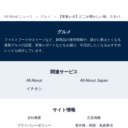
All About ニュース
グルメ
【実食レポ】どこか懐かしい味。スタバの新作フラペチーノはまさかのコーラ！ 炭酸は入ってるの？
さてどんな味なのか、ドキドキしながらストローを吸っ
グルメ
てみると……。コーラだけど普通のコーラじゃない!? ス
ファストフードやスイーツなど、新商品の発売情報や、誰かに教えたくなる
パイスの香りが鼻に抜けて、甘すぎない感じで爽快感が
最新グルメの話題、実食レポートなどをお届け。今日試したくなるおすすめ
レシピも紹介しています。
あります。
スパイスは、シナモン、クローブ、コリアンダーの風味
関連サービス
とライム風味を組み合わせてあるとのことですが、クセ
All About
All About Japan
が強いわけではないので飲みやすいです。
イチオシ
しかもこれ、炭酸を使っていないというから驚き。なの
に口の中は炭酸を感じるのが不思議です。いつもよりも
サイト情報
大きめの氷が入っているので、まさに炭酸のコーラを飲
会社概要
広告掲載
んでいる感覚になれるのかもしれません。
プライバシーポリシー
著作権・商標・免責事項