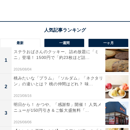
最新
一週間
一ヶ月
ステラおばさんのクッキー、詰め放題に「ミ
ニ」登場！ 1500円で「約23枚ほど詰...
1
ポップなデザインからも今までとは違う印象を受けます
2026/08/04
ね。まさに古き良きアメリカの雰囲気ですが、リバイバ
桃みたいな「プラム」「ソルダム」「ネクタリ
ン」の違いとは？ 桃の仲間はどれ？ 味...
ルブームの今はそれもおしゃれ。新しい感覚にちょっと
2
ワクワクしながら注文してみました。
2023/08/16
明日から！ かつや、「感謝祭」開催！ 人気メ
ニューが150円引き＆ご飯大盛無料「...
3
2026/08/06