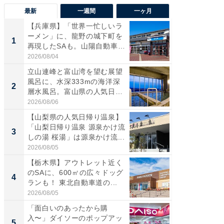
最新
一週間
一ヶ月
【兵庫県】「世界一忙しいラ
【三重
ーメン」に、龍野の城下町を
「鈴鹿天
1
1
再現したSAも。山陽自動車
は100
道...
2026/08/04
2026/08/0
立山連峰と富山湾を望む展望
「ミニオ
風呂に、水深333mの海洋深
ッグ！ 
2
2
層水風呂。富山県の人気日
ど、夏限
帰...
2026/08/06
2026/08/0
【山梨県の人気日帰り温泉】
ステラ
「山梨日帰り温泉 源泉かけ流
詰め放題
3
3
しの湯 桜湯」は源泉かけ流...
00円で「
2026/08/05
2026/08/0
【栃木県】アウトレット近く
【埼玉
のSAに、600㎡の広々ドッグ
「行田天
4
4
ランも！ 東北自動車道の...
は和の
が...
2026/08/05
2026/08/0
「面白いのあったから購
【石川
入〜」ダイソーのポップアッ
湯】「天
5
5