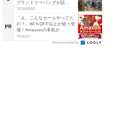
プランドリーバッグが話
賀ゆめ
題。“さま...
お...
2026/08/03
2026/08/0
「え、こんなセールやってた
全国の
の？」80％OFF以上が続々登
付きの
PR
PR
場！Amazonの本気が...
Amazon
COCO VIL
Recommended by