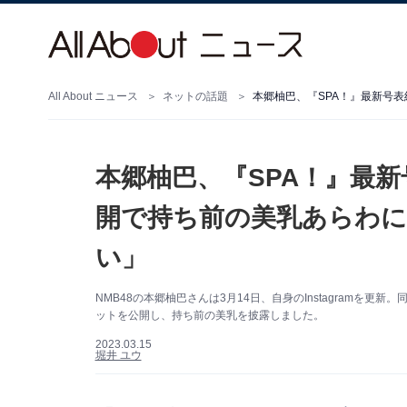
All About ニュース
ネットの話題
本郷柚巴、『SPA！』最
開で持ち前の美乳あらわ
い」
NMB48の本郷柚巴さんは3月14日、自身のInstagramを
ットを公開し、持ち前の美乳を披露しました。
2023.03.15
堀井 ユウ