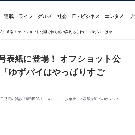
連載
ライフ
グルメ
社会
IT・ビジネス
エンタメ
リ
本郷柚巴、『SPA！』最新号表紙に登場！ オフショット公開で持ち前の美乳あらわに「ゆずパイはやっぱりすごい」
新号表紙に登場！ オフショット公
に「ゆずパイはやっぱりすご
更新。同日発売の雑誌『週刊SPA！（スパ）』（扶桑社）の表紙撮影でのオフショ