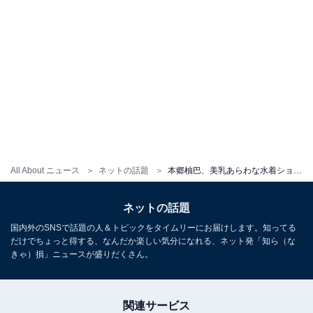
All About ニュース
ネットの話題
本郷柚巴、美乳あらわな水着ショットを公開！ 「けしからん 」「美しすぎる」
ネットの話題
国内外のSNSで話題の人＆トピックをタイムリーにお届けします。知ってる
だけでちょっと得する、なんだか楽しい気分になれる、ネット発「知ら（な
きゃ）損」ニュースが盛りだくさん。
関連サービス