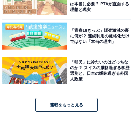
は本当に必要？ PTAが直面する
理想と現実
「青春18きっぷ」販売激減の裏
に何が？ 連続利用の厳格化だけ
ではない「本当の理由」
「移民」に冷たいのはどっちな
のか？ スイスの厳格過ぎる学歴
選別と、日本の曖昧過ぎる外国
人政策
連載をもっと見る