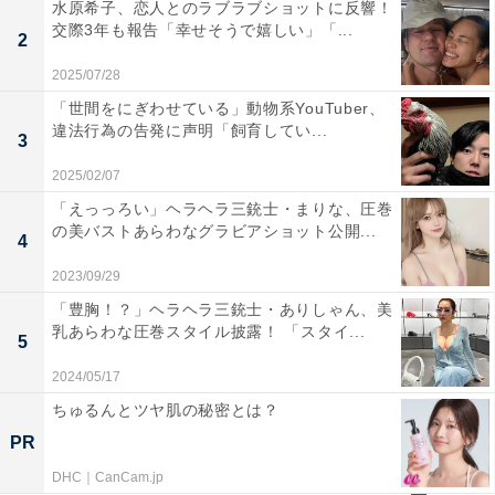
水原希子、恋人とのラブラブショットに反響！
交際3年も報告「幸せそうで嬉しい」「...
2
2025/07/28
「世間をにぎわせている」動物系YouTuber、
違法行為の告発に声明「飼育してい...
3
2025/02/07
「えっっろい」ヘラヘラ三銃士・まりな、圧巻
の美バストあらわなグラビアショット公開...
4
2023/09/29
「豊胸！？」ヘラヘラ三銃士・ありしゃん、美
乳あらわな圧巻スタイル披露！ 「スタイ...
5
2024/05/17
ちゅるんとツヤ肌の秘密とは？
PR
DHC｜CanCam.jp