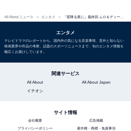
伝える」「笑いあり涙あり…みんなそれぞれの道へ一つ
一つ輝く星になってるね」「誰の生き方も否定しなかっ
All About ニュース
エンタメ
『星降る夜に』最終回 ムロ＆ディーン号泣シーンに感動の声「泣けてよかったね」「人生に必要なこと」
たところが大好きでした」など、感動の声が殺到してい
ます。
エンタメ
テレビドラマのレポートから、国内外の気になる音楽事情、意外と知らない
映画業界や作品の考察、話題のスポーツニュースまで、旬のエンタメ情報を
表情豊かに主演・雪宮鈴を演じあげた吉高由里子さんと
幅広くお届けしています。
脚本家・大石静さんがタッグを組む2024年NHK大河ドラ
マ『光る君へ』への期待の声も高まっています。また、
関連サービス
2023年4月より同じ火曜21時枠で放送される新ドラマ
『unknown』（テレビ朝日系）から主演の高畑充希さん
All About
All About Japan
がカメオ出演し、話題を集めています。
イチオシ
サイト情報
会社概要
広告掲載
プライバシーポリシー
著作権・商標・免責事項