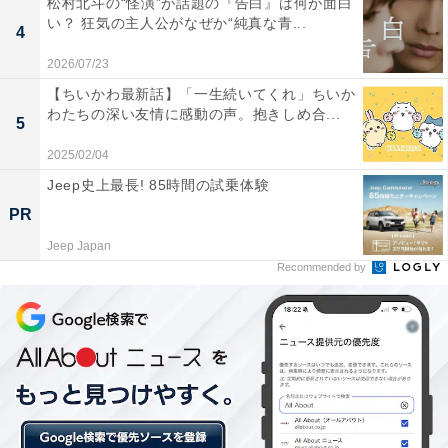
松村北斗の“怪演”が話題の『告白』は何が面白
1年後、尊敬する鈴から離れ医者として一人前になると
い？ 狂気の主人公がなぜか“純真な青...
4
決めた深夜は津軽のクリニックへ。鈴と一星は新居近く
2026/07/23
のスーパーでは働きだした伴と小学生になった静空とも
【ちいかわ最新話】「一生続いてくれ」ちいか
再会。星降る夜に出会った2人は、周囲に瞬くいくつも
わたちの深い友情に感動の声。抱きしめ合...
5
の人の人生とともに輝きながら、優しく穏やかな日々を
2025/02/04
過ごしていくのでした。
Jeep史上最長! 85時間の試乗体験
PR
Jeep Japan
Recommended by