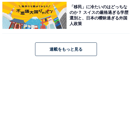
「移民」に冷たいのはどっちな
のか？ スイスの厳格過ぎる学歴
深夜と伴の号泣に「泣けてよかった」感動の声
選別と、日本の曖昧過ぎる外国
人政策
鈴と「マロニエ産婦人科医院」を守っていた“ピンクエン
ペラー”の総長を辞し解散を告げた看護師長・鶴子（猫背
椿）の「物事には始まりと終わりがある」や、北斗が
連載をもっと見る
鈴、一星、深夜を例えた「太陽と星と地球みたいな関
係。一列に並んだり満ちたり欠けたりしながら回り続け
てる」など、心に響くフレーズも多く見られた最終回。
Twitterでは「遺品整理しながら彩子さんとの思い出がよ
みがえる深夜先生、悲しみがひとつづつ昇華していくよ
うな（涙）」「伴さんも深夜先生もちゃんと泣けてよか
った」「生きていく中で泣くこと、大人になっても本音
を見せれる相手がいる…と、人生に必要な事を最終話に