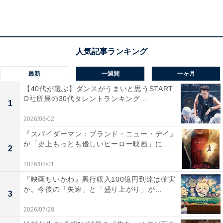
総出で、次々と遺品が片付けられていきます。医者にな
ったのは「復讐」が理由だと言葉をこぼす深夜。医者に
なればなぜ妻子が亡くなったのか真実が分かると思った
けれど、誰のせいでもないとわかったと語ります。そし
て、医師としてお産に立ち会うたびに「良かった」とい
最新
一週間
一ヶ月
う思いと嫉妬が入り混じるという本音も。
【40代が選ぶ】ダンスがうまいと思うSTART
O社所属の30代タレントランキング...
1
そっと隣に寄り添い、深夜の言葉を受け止める鈴。遺品
2026/08/02
整理が終わると、一星が「遺品ボックス」を持って待っ
『スパイダーマン：ブランド・ニュー・デイ』
ていました。中には、彩子がこっそり買っておいた結婚
が「史上もっとも優しいヒーロー映画」に...
2
記念日のプレゼントと手紙が。3人分のスニーカーを見
2026/08/01
た深夜は、「もっと一緒にいたかったのにどうして。こ
『映画ちいかわ』興行収入100億円到達は確実
の靴を履いて3人で歩きたかった」と、嗚咽をあふれさ
か。今後の「失速」と「盛り上がり」が...
3
せるのでした。
2026/07/28