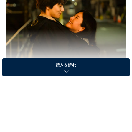
続きを読む
画像出典：テレビ朝日『星降る夜に』
公式サイト
最終回のあらすじ
妻の命を救えなかった雪宮鈴（吉高由里子）を5年にわ
たり逆恨みしてきた伴宗一郎（ムロツヨシ）。鈴の優し
さや、同じ境遇に苦しむ佐々木深夜（ディーン・フジオ