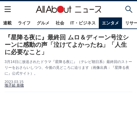
連載
ライフ
グルメ
社会
IT・ビジネス
エンタメ
リサ
『星降る夜に』最終回 ムロ＆ディーン号泣シ
ーンに感動の声「泣けてよかったね」「人生
に必要なこと」
3月14日に放送されたドラマ『星降る夜に』（テレビ朝日系）最終回のストー
リーをおさらいしつつ、今後の見どころに迫ります（画像出典：『星降る夜
に』公式サイト）。
2023.03.15
地子給 奈穂