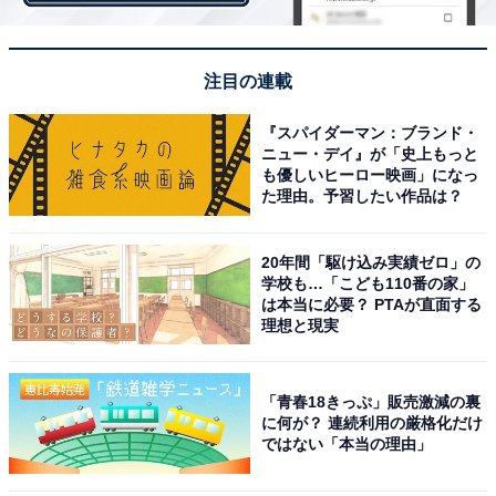
注目の連載
画像出典：テレビ朝日『星降る夜に』
公式サイト
『スパイダーマン：ブランド・
ニュー・デイ』が「史上もっと
も優しいヒーロー映画」になっ
た理由。予習したい作品は？
20年間「駆け込み実績ゼロ」の
学校も…「こども110番の家」
は本当に必要？ PTAが直面する
理想と現実
「青春18きっぷ」販売激減の裏
に何が？ 連続利用の厳格化だけ
ではない「本当の理由」