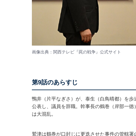
画像出典：関西テレビ『罠の戦争』
公式サイト
第9話のあらすじ
鴨井（片平なぎさ）が、泰生（白鳥晴都）を歩
公表し、議員を辞職。幹事長の鶴巻（岸部一徳
は大混乱。
鷲津は鶴巻が口封じに更迭させた事件の管轄署