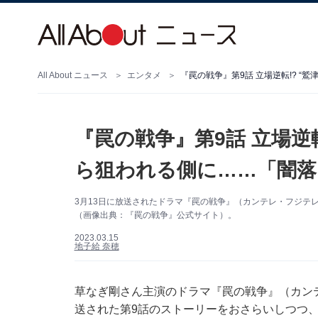
All About ニュース
エンタメ
『罠の戦争』第9話 立場逆転
ら狙われる側に……「闇落
3月13日に放送されたドラマ『罠の戦争』（カンテレ・フジテ
（画像出典：『罠の戦争』公式サイト）。
2023.03.15
地子給 奈穂
草なぎ剛さん主演のドラマ『罠の戦争』（カンテ
送された第9話のストーリーをおさらいしつつ、