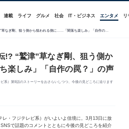
連載
ライフ
グルメ
社会
IT・ビジネス
エンタメ
リ
『罠の戦争』第9話 立場逆転!? “鷲津”草なぎ剛、狙う側から狙われる側に……「闇落ち楽しみ」「自作の罠？」の声
!? “鷲津”草なぎ剛、狙う側か
ち楽しみ」「自作の罠？」の声
レビ系）第9話のストーリーをおさらいしつつ、今後の見どころに迫ります
レ・フジテレビ系）がいよいよ佳境に。3月13日に放
SNSで話題のコメントとともに今後の見どころを紹介