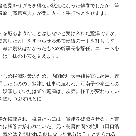
者会見をせざるを得ない状況になった鶴巻でしたが、筆
竜崎（高橋克典）が間に入って手打ちとさせます。
ミを煽るようなことはしないと受け入れた鷲津ですが、
提案したと口をすべらせる形で最後の一手を打ちます。
、命に別状はなかったものの幹事長を辞任。ニュースを
）は一抹の不安を覚えます。
いじめ撲滅対策のため、内閣総理大臣補佐官に起用。泰
帰したものの、鷲津は仕事に追われ、可南子や泰生との
に没頭していたはずの鷲津は、次第に様子が変わってい
を握りつぶすほどに。
事が掲載され、議員たちには「鷲津を破滅させる」と書
のは鶴巻に拾われていた、元・秘書仲間の虻川（田口浩
た気分は？ 狙われる側になった気分は？」と迫られる