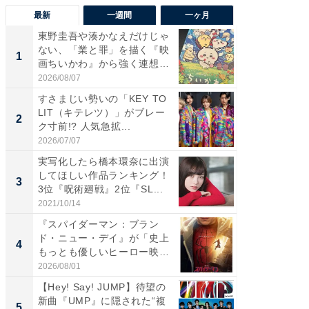
最新
一週間
一ヶ月
東野圭吾や湊かなえだけじゃ
【40代
ない、「業と罪」を描く『映
いと思う
1
1
画ちいかわ』から強く連想し
代タレン
た...
2026/08/07
2026/08/0
すさまじい勢いの「KEY TO
東野圭
LIT（キテレツ）」がブレー
ない、
2
2
ク寸前!? 人気急拡...
画ちい
た...
2026/07/07
2026/08/0
実写化したら橋本環奈に出演
ワケあ
してほしい作品ランキング！
マ『フ
3
3
3位『呪術廻戦』2位『SL...
演技連発
の...
2021/10/14
2026/08/0
『スパイダーマン：ブラン
「FRUI
ド・ニュー・デイ』が「史上
うまい
4
4
もっとも優しいヒーロー映
ング！ 2
画」に...
2026/08/01
2026/08/0
【Hey! Say! JUMP】待望の
FINCH
新曲『UMP』に隠された“複
クセッ
5
PR