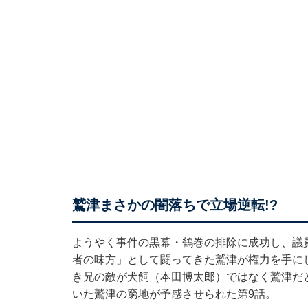
鷲津まさかの闇落ちで立場逆転!?
ようやく事件の黒幕・鶴巻の排除に成功し、議
者の味方」として闘ってきた鷲津が権力を手に
き兄の敵が犬飼（本田博太郎）ではなく鷲津だ
いた鷲津の窮地が予感させられた第9話。