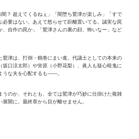
鷲津の闇？ 超えてくるねぇ」「闇堕ち鷲津が楽しみ」「すで
ぶ必要はない。あえて怒らせて距離置いてる。誠実な罠
か、自作の罠か」「鷲津さんの裏の顔、怖いなー」など
た鷲津は、打倒・鶴巻にまい進。代議士としての本来の
（坂口涼太郎）や蛍原（小野花梨）、眞人も疑心暗鬼に
ような夫を心配するも――。
まうのか、それとも、全ては鷲津が巧妙に仕掛けた複雑
い展開に。最終章から目が離せません。