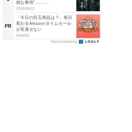
雑な事情”……...
2024/09/12
FINCHI o
「今日の目玉商品は？」毎日
変わるAmazonタイムセール
PR
が見逃せない
Amazon
Recommended by