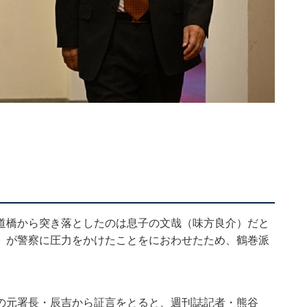
道橋から突き落としたのは息子の文哉（味方良介）だと
）が警察に圧力をかけたことをにおわせたため、鶴巻派
の元署長・辰吉から証言をとると、週刊誌記者・熊谷