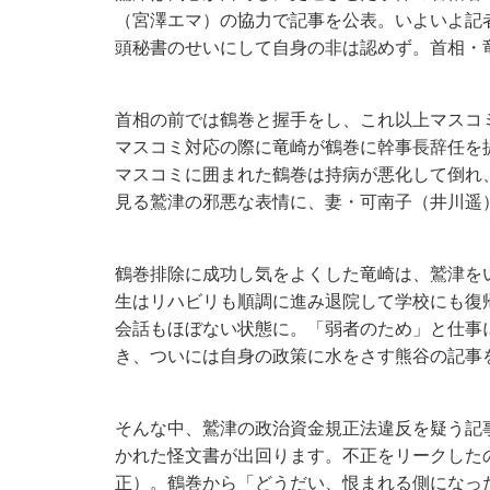
（宮澤エマ）の協力で記事を公表。いよいよ記
頭秘書のせいにして自身の非は認めず。首相・
首相の前では鶴巻と握手をし、これ以上マスコ
マスコミ対応の際に竜崎が鶴巻に幹事長辞任を
マスコミに囲まれた鶴巻は持病が悪化して倒れ
見る鷲津の邪悪な表情に、妻・可南子（井川遥
鶴巻排除に成功し気をよくした竜崎は、鷲津を
生はリハビリも順調に進み退院して学校にも復
会話もほぼない状態に。「弱者のため」と仕事
き、ついには自身の政策に水をさす熊谷の記事
そんな中、鷲津の政治資金規正法違反を疑う記
かれた怪文書が出回ります。不正をリークした
正）。鶴巻から「どうだい、恨まれる側になっ