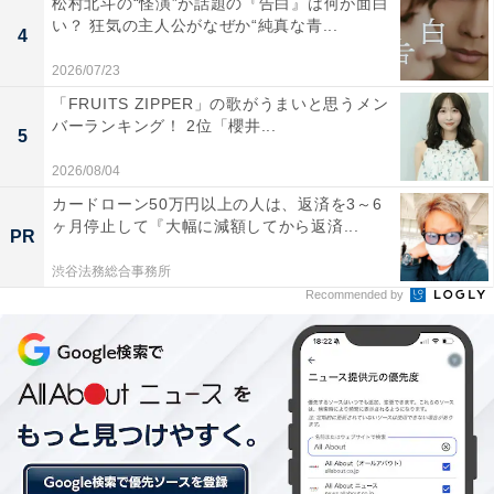
松村北斗の“怪演”が話題の『告白』は何が面白
が訪れ、鷲津はありのままの自分の思いを最終演説に託
い？ 狂気の主人公がなぜか“純真な青...
4
します。「大きな力に潰されそうになっても、正しい道
2026/07/23
を突き進んでいく代議士になりたい」と涙を浮かべ熱弁
「FRUITS ZIPPER」の歌がうまいと思うメン
した鷲津は見事当選。その後、代議士として警察を訪れ
バーランキング！ 2位「櫻井...
5
た鷲津は、泰生の事件隠蔽に鶴巻がかかわっていること
2026/08/04
を知り――。
カードローン50万円以上の人は、返済を3～6
ヶ月停止して『大幅に減額してから返済...
PR
渋谷法務総合事務所
Recommended by