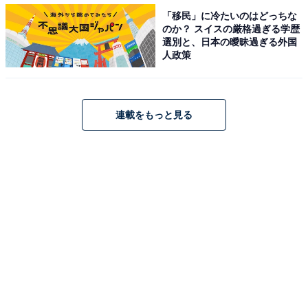
「移民」に冷たいのはどっちな
のか？ スイスの厳格過ぎる学歴
“鷲津”草なぎ剛の華麗な罠と熱い演説に釘付け
選別と、日本の曖昧過ぎる外国
人政策
ハイスピードかつスリリングな選挙戦が描かれた第5話
も世界トレンド入りするほどの反響ぶり。Twitterでは
「たった1話で選挙終了！なんて素晴らしいテンポ！」
連載をもっと見る
「見応えもテンポも良すぎる！」「鷲津の演説で泣い
た。あの場にいたらまんまと騙される有権者だわ」「ズ
ルくて弱くてカッコ悪い大人の私は、わしづ亨を応援し
続ける」「私、鷲津の罠にまんまとハマってる気がす
る。うそ泣きも気づけなかったし」などのコメントが殺
到。
また、「やっぱり眞人くんが怪しい」「息子を突き落と
したのは眞人では？と思ってきた」「隠蔽依頼は鴨井大