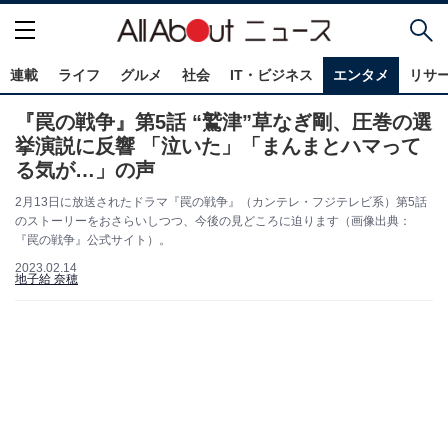
連載
ライフ
グルメ
社会
IT・ビジネス
エンタメ
リサ
『罠の戦争』第5話 “鷲津”草なぎ剛、圧巻の選
挙演説に反響 「泣いた」「まんまとハマって
る気が…」の声
2月13日に放送されたドラマ『罠の戦争』（カンテレ・フジテレビ系）第5話
のストーリーをおさらいしつつ、今後の見どころに迫ります（画像出典：
『罠の戦争』公式サイト）。
2023.02.14
地子給 奈穂