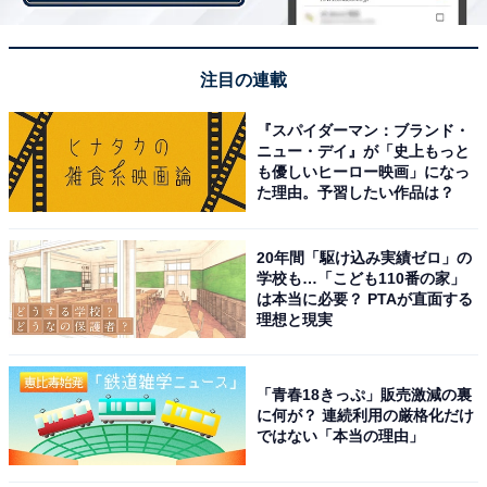
注目の連載
画像出典：関西テレビ『罠の戦争』
公式サイト
『スパイダーマン：ブランド・
ニュー・デイ』が「史上もっと
も優しいヒーロー映画」になっ
た理由。予習したい作品は？
20年間「駆け込み実績ゼロ」の
学校も…「こども110番の家」
は本当に必要？ PTAが直面する
理想と現実
「青春18きっぷ」販売激減の裏
に何が？ 連続利用の厳格化だけ
ではない「本当の理由」