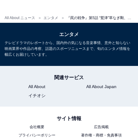
臣で、犯人は大臣の息子？」「本当の黒幕は幹事長か、
幹事長も誰かの何かを庇ってるのか。結局みんな怪しく
All About ニュース
エンタメ
『罠の戦争』第5話 “鷲津”草なぎ剛、圧巻の選挙演説に反響 「泣いた」「まんまとハマってる気が…」の声
見える」「幹事長は関係あるように見せて違う気がす
る」など真犯人を考察する声も続出しています。
エンタメ
テレビドラマのレポートから、国内外の気になる音楽事情、意外と知らない
映画業界や作品の考察、話題のスポーツニュースまで、旬のエンタメ情報を
晴れて代議士となり、泰生の事件隠蔽を指示した人物が
幅広くお届けしています。
鶴巻だと知った鷲津。本人から真実を聞き出したい鷲津
は、鶴巻の秘密を突き止めるため蛍原や眞人に協力を依
頼。しかし鶴巻に近い鷹野（小澤征悦）からは「幹事長
関連サービス
には手を出すな」と猛反対されます。一方、眞人をめぐ
All About
All About Japan
る鷲津の秘密を人知れず抱えてしまった蛍原は、あるこ
イチオシ
とを決意して――。鷲津を取り巻く罠の戦いがどのよう
な展開を見せていくのか期待です。
サイト情報
会社概要
広告掲載
プライバシーポリシー
著作権・商標・免責事項