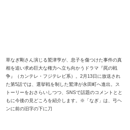
草なぎ剛さん演じる鷲津亨が、息子を傷つけた事件の真
相を追い求め巨大な権力へ立ち向かうドラマ『罠の戦
争』（カンテレ・フジテレビ系）。2月13日に放送され
た第5話では、選挙戦を制した鷲津が永田町へ進出。ス
トーリーをおさらいしつつ、SNSで話題のコメントとと
もに今後の見どころを紹介します。※「なぎ」は、弓ヘ
ンに前の旧字の下に刀