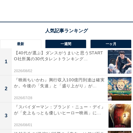
中傷するビラが撒かれるなどの嫌がらせが続出。さらに
応援演説の日程も竜崎によりことごとく変えられ厳しい
戦いに。事務所内にスパイがいる疑惑を抱く面々。ひょ
んなことから眞人に疑惑の目が向けられるが、鷲津は信
じると断言。眞人もまた必死で汚名返上し、鷲津の力に
最新
一週間
一ヶ月
なりたいと決意の言葉を返します。
【40代が選ぶ】ダンスがうまいと思うSTART
O社所属の30代タレントランキング...
1
鷲津は事前に罠を巡らせており、選挙戦を邪魔する人物
2026/08/02
を総理秘書官の猫田（飯田基祐）だと突き止めます。泰
『映画ちいかわ』興行収入100億円到達は確実
生の事件隠蔽に竜崎がかかわっているのか問うも、「初
か。今後の「失速」と「盛り上がり」が...
2
耳だ」と猫田。有馬の応援も自分が個人的にやっている
2026/07/28
ことだとしらを切ります。必ず暴くと改めて決意を口に
『スパイダーマン：ブランド・ニュー・デイ』
する鷲津。
が「史上もっとも優しいヒーロー映画」に...
3
2026/08/01
選挙選の最終日、応援演説には鴨井大臣（片平なぎさ）