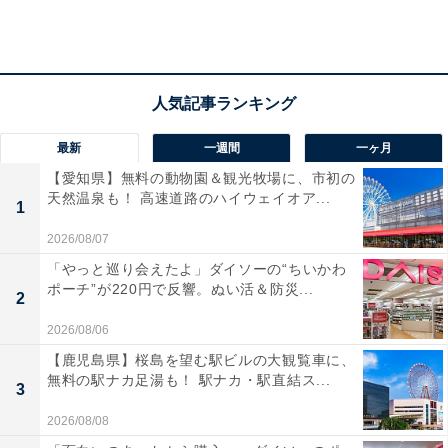
最新
一週間
一ヶ月
マイナス評価にした理由（1）受取評価が遅くなっ
【愛知県】無料の動物園＆観光牧場に、市初の
天然温泉も！ 高速道路のハイウェイオア...
てしまった
1
2026/08/07
受取評価のタイミングによっては、出品者からマイナス
「やっと巡り会えたよ」ダイソーの“ちいかわ
評価を受けてしまうことがあります。なぜなら、購入者
ポーチ”が220円で反響。ぬい活＆防災...
2
からの受取評価がないと、出品者に売上金が入らないか
2026/08/06
らです。もし売上金を使う予定があったなら、タイミン
【鹿児島県】桜島を望む駅ビルの大観覧車に、
グが遅くなると出品者に不都合が起きてしまうことがあ
無料の駅ナカ足湯も！ 駅ナカ・駅直結ス...
3
るのです。「購入者の受取評価が遅いからだ！」となれ
ば、出品者もマイナス評価をしてしまうでしょう。
2026/08/08