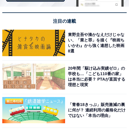
メルカリでは、商品購入後に「取引メッセージ」を利用
して出品者と購入者が連絡を取り合います。このメッセ
ージは必ず送らなければならないわけではありません。
注目の連載
しかし中には、あいさつ程度にメッセージを送るのが礼
儀と考えているユーザーもいます。
東野圭吾や湊かなえだけじゃな
い、「業と罪」を描く『映画ち
いかわ』から強く連想した映画
8選
また値下げ交渉の末に価格を下げたのであれば、そのお
礼のメッセージがないと不快に思う出品者も。購入者側
20年間「駆け込み実績ゼロ」の
は取引メッセージが不要だと思っていても、出品者から
学校も…「こども110番の家」
すれば礼儀知らずと感じてしまう場合もあるということ
は本当に必要？ PTAが直面する
理想と現実
です。
「青春18きっぷ」販売激減の裏
＞3つ目の意外な理由は……？
に何が？ 連続利用の厳格化だけ
ではない「本当の理由」