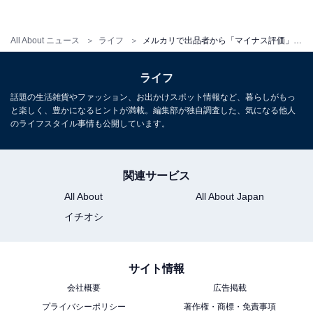
All About ニュース
ライフ
メルカリで出品者から「マイナス評価」を受けた！ 支払いはスムーズにしたのになぜ？ 考えられる3つの理由
ライフ
話題の生活雑貨やファッション、お出かけスポット情報など、暮らしがもっ
と楽しく、豊かになるヒントが満載。編集部が独自調査した、気になる他人
のライフスタイル事情も公開しています。
関連サービス
All About
All About Japan
イチオシ
サイト情報
会社概要
広告掲載
プライバシーポリシー
著作権・商標・免責事項