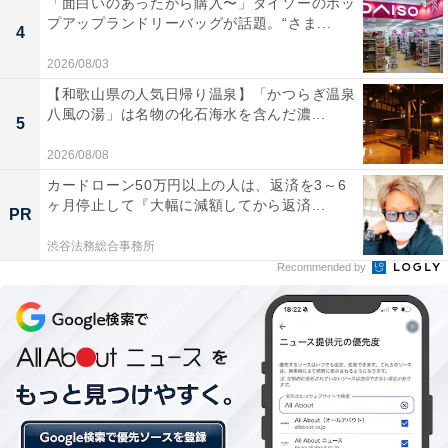
「面白いのあったから購入〜」ダイソーのポッ
プアップランドリーバッグが話題。“さま...
4
2026/08/03
【和歌山県の人気日帰り温泉】「かつらぎ温泉
八風の湯」は名物の化石海水を含んだ濃...
5
2026/08/08
カードローン50万円以上の人は、返済を3～6
ヶ月停止して『大幅に減額してから返済...
PR
渋谷法務総合事務所
Recommended by
マイナス評価にした理由（2）購入後のメッセージ
を送らなかった