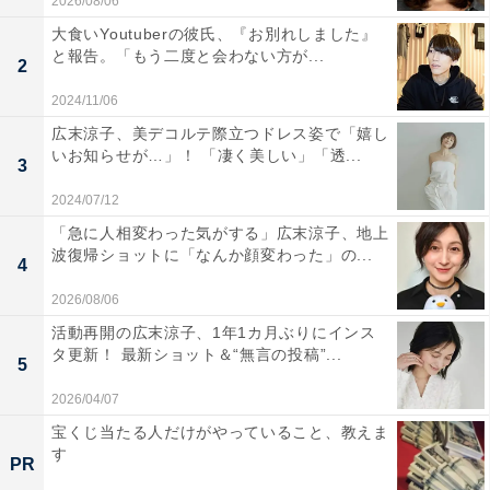
2026/08/06
大食いYoutuberの彼氏、『お別れしました』
と報告。「もう二度と会わない方が...
2
2024/11/06
広末涼子、美デコルテ際立つドレス姿で「嬉し
いお知らせが…」！ 「凄く美しい」「透...
3
2024/07/12
「急に人相変わった気がする」広末涼子、地上
波復帰ショットに「なんか顔変わった」の...
4
2026/08/06
活動再開の広末涼子、1年1カ月ぶりにインス
タ更新！ 最新ショット＆“無言の投稿”...
5
2026/04/07
宝くじ当たる人だけがやっていること、教えま
す
PR