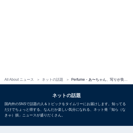
All About ニュース
ネットの話題
Perfume・あ〜ちゃん、写りが良すぎる運転免許証の写真を公開！ 「なんでそんなに美しいんですか」「かわいすぎ」
ネットの話題
国内外のSNSで話題の人＆トピックをタイムリーにお届けします。知ってる
だけでちょっと得する、なんだか楽しい気分になれる、ネット発「知ら（な
きゃ）損」ニュースが盛りだくさん。