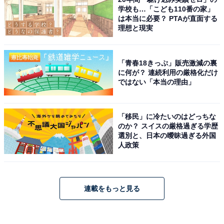
学校も…「こども110番の家」
は本当に必要？ PTAが直面する
理想と現実
「青春18きっぷ」販売激減の裏
に何が？ 連続利用の厳格化だけ
ではない「本当の理由」
「移民」に冷たいのはどっちな
のか？ スイスの厳格過ぎる学歴
選別と、日本の曖昧過ぎる外国
人政策
連載をもっと見る