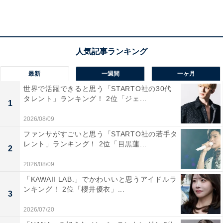
2020年、脳内出血のため、43歳の若さで急逝されまし
た。
「しょうこおねえさんとのコンビが面白かったので」
（東京都、20代女性）、「楽しい人だからもっと見たか
った」（大阪府、20代男性）、「優しさや人柄が滲み出
最新
一週間
一ヶ月
ていて癒されたので」（福島県、50代女性）などの回答
世界で活躍できると思う「STARTO社の30代
理由が寄せられました。
タレント」ランキング！ 2位「ジェ...
1
2026/08/09
ファンサがすごいと思う「STARTO社の若手タ
レント」ランキング！ 2位「目黒蓮...
2
2026/08/09
「KAWAII LAB.」でかわいいと思うアイドルラ
ンキング！ 2位「櫻井優衣」...
3
2026/07/20