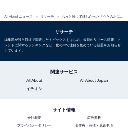
たが、歴代のおにいさんの中で就任期間は最長でした。
卒業後は『魔女の宅急便』で、再びミュージカル出演を
All About ニュース
リサーチ
もっと続けてほしかった「うたのおにいさん」ランキング！ 3位「今井ゆうぞう」、2位「速水けんたろう」、1位は？
果たし、さらに俳優としての活動もスタート。現在はタ
レント・歌手として活躍しています。また、オフィシャ
リサーチ
ルブログでの発信にも力を注ぎ、現在の読者は18万人以
編集部が独自目線で調査したトピックスをはじめ、最新のリリース情報、ト
レンドに関するランキングなど、世の中で注目を集めている話題をお知らせ
上。2019年には一般女性と結婚し、お子さんにも恵まれ
しています。
ています。
関連サービス
回答理由には「だいすけお兄さんが一番好きだったの
All About
All About Japan
で、十分長くやっていただいたとは思いますが、もっと
イチオシ
見ていたかった」（山梨県、30代女性）、「子どもと一
緒に観ていたこともあり喪失感が大きかったから」（広
島県、30代男性）、「たくみお姉さんとのペアが好きだ
サイト情報
ったから」（徳島県、30代女性）などの意見が寄せられ
会社概要
広告掲載
ました。
プライバシーポリシー
著作権・商標・免責事項