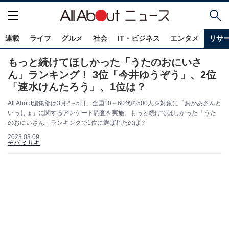
連載
ライフ
グルメ
社会
IT・ビジネス
エンタメ
リサ
もっと続けてほしかった「うたのおにいさ
ん」ランキング！ 3位「今井ゆうぞう」、2位
「速水けんたろう」、1位は？
All About編集部は3月2～5日、全国10～60代の500人を対象に「おかあさんと
いっしょ」に関するアンケート調査を実施。もっと続けてほしかった「うた
のおにいさん」ランキングで1位に選ばれたのは？
2023.03.09
チバ ミサキ