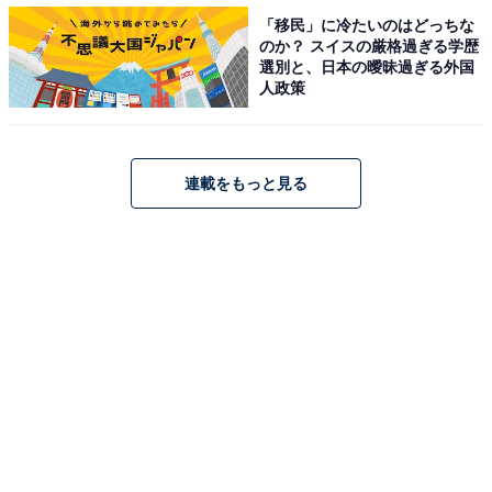
「移民」に冷たいのはどっちな
のか？ スイスの厳格過ぎる学歴
選別と、日本の曖昧過ぎる外国
人政策
連載をもっと見る
1位：【11代目】横山だいすけ（2008～2017年）
1位に選ばれたのは、2008年から11代目うたのおにいさ
んを務めた、横山だいすけさんでした！ 横山さんは国立
音楽大学を卒業後、劇団四季で活躍し、その後うたのお
にいさんに就任。共演のうたのおねえさんは、三谷たく
みさんと小野あつこさん。2017年の『おかあさんといっ
しょ ファミリーコンサート』の放送をもって卒業しまし