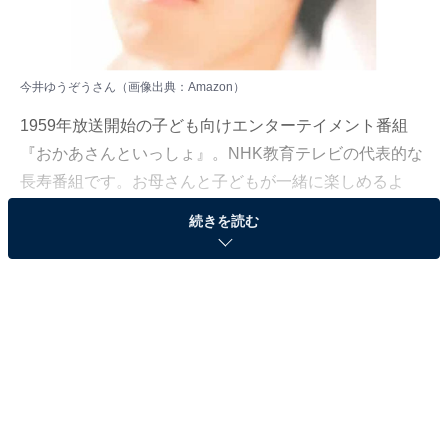
今井ゆうぞうさん（画像出典：
Amazon
）
1959年放送開始の子ども向けエンターテイメント番組
『おかあさんといっしょ』。NHK教育テレビの代表的な
長寿番組です。お母さんと子どもが一緒に楽しめるよ
う、歌や体操など、楽しいコーナーが満載で、『だんご
続きを読む
3兄弟』などの大ヒット曲も生み出してきました。
All About編集部は3月2～5日、全国10～60代の500人を
対象に「おかあさんといっしょ」に関するアンケート調
査を実施。今回はその中から、もっと続けてほしかった
「うたのおにいさん」ランキングを紹介します。