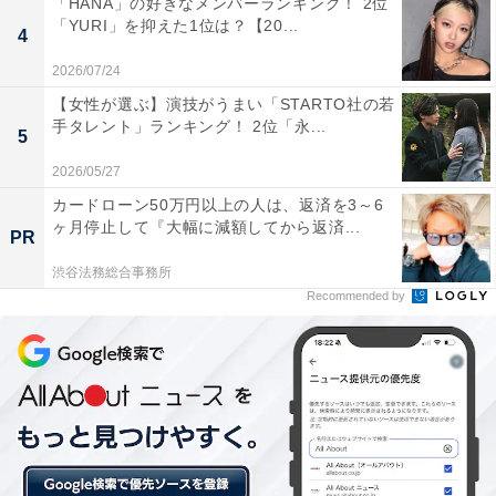
「HANA」の好きなメンバーランキング！ 2位
「YURI」を抑えた1位は？【20...
4
2026/07/24
【女性が選ぶ】演技がうまい「STARTO社の若
手タレント」ランキング！ 2位「永...
5
2026/05/27
2位：【8代目】速水けんたろう（1993～1999年）
カードローン50万円以上の人は、返済を3～6
ヶ月停止して『大幅に減額してから返済...
2位に選ばれたのは、1993～1999年に8代目うたのおに
PR
いさんを務めた速水けんたろうさん。1986年にビクター
渋谷法務総合事務所
レコードから歌手としてデビューし、1993年にうたのお
Recommended by
にいさんに就任。共演のうたのおねえさんは茂森あゆみ
さんでした。1999年、番組内でおねえさんと一緒に『だ
んご3兄弟』を歌唱し、同曲が『おかあさんといっし
ょ』初出の曲でしたが、驚くべき大ヒットとなりまし
た。同年におにいさんを卒業後は、コンサート活動や紅
白出場、舞台俳優などとしても活躍。しかし、2011年に