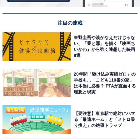
交通事故を起こし、一切の仕事を休止。2012年のチャリ
ティーイベントで復帰後、イベント参加や楽曲提供など
の形で『おかあさんといっしょ』にも携わりつつ、活躍
注目の連載
しています。
東野圭吾や湊かなえだけじゃな
い、「業と罪」を描く『映画ち
いかわ』から強く連想した映画
回答では「よく見ていた頃のおにいさんで、思い入れが
8選
あるため」（千葉県、20代女性）、「団子3兄弟に続く
ヒット曲を歌ってほしかった」（福島県、40代女性）、
20年間「駆け込み実績ゼロ」の
「表現の仕方が面白かったから」（千葉県、20代男性）
学校も…「こども110番の家」
は本当に必要？ PTAが直面する
などの声が聞かれました。
理想と現実
【要注意】東京駅で絶対にハマ
る「最遠ホーム」と「メトロ乗
り換え」の絶望トラップ