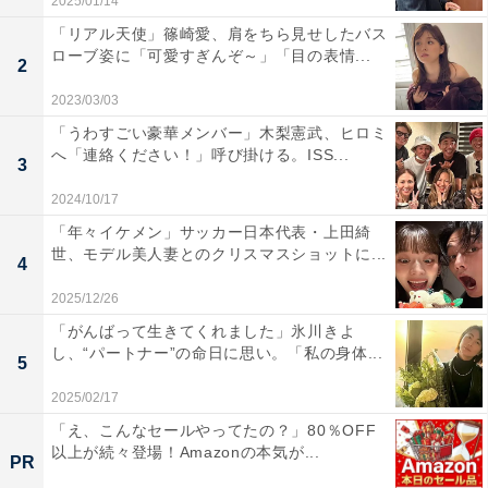
2025/01/14
「リアル天使」篠崎愛、肩をちら見せしたバス
ローブ姿に「可愛すぎんぞ～」「目の表情...
2
2023/03/03
「うわすごい豪華メンバー」木梨憲武、ヒロミ
へ「連絡ください！」呼び掛ける。ISS...
3
2024/10/17
「年々イケメン」サッカー日本代表・上田綺
世、モデル美人妻とのクリスマスショットに...
4
2025/12/26
「がんばって生きてくれました」氷川きよ
し、“パートナー”の命日に思い。「私の身体...
5
2025/02/17
「え、こんなセールやってたの？」80％OFF
以上が続々登場！Amazonの本気が...
PR