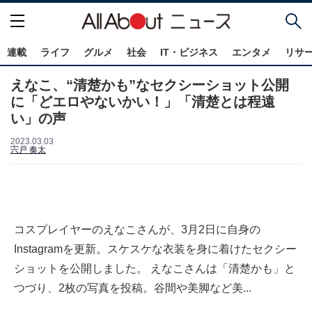
連載
ライフ
グルメ
社会
IT・ビジネス
エンタメ
リサ
えなこ、“清楚かも”なセクシーショット公開
に「どエロやないかい！」「清楚とは程遠
い」の声
2023.03.03
宍戸 奏太
コスプレイヤーのえなこさんが、3月2日に自身の
Instagramを更新。スケスケな衣装を身に着けたセクシー
ショットを公開しました。 えなこさんは「清楚かも」と
つづり、2枚の写真を投稿。谷間や美脚など美...