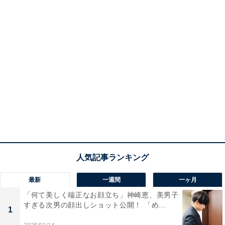
最新
一週間
一ヶ月
「何て美しく端正なお顔立ち」神崎恵、美男子
すぎる次男の顔出しショット公開！ 「め...
1