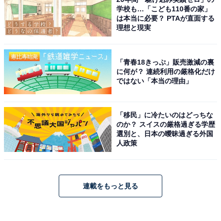
学校も…「こども110番の家」
は本当に必要？ PTAが直面する
理想と現実
「青春18きっぷ」販売激減の裏
に何が？ 連続利用の厳格化だけ
ではない「本当の理由」
「移民」に冷たいのはどっちな
のか？ スイスの厳格過ぎる学歴
選別と、日本の曖昧過ぎる外国
人政策
連載をもっと見る