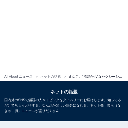
All About ニュース
ネットの話題
えなこ、“清楚かも”なセクシーショット公開に「どエロやないかい！」「清楚とは程遠い」の声
ネットの話題
国内外のSNSで話題の人＆トピックをタイムリーにお届けします。知ってる
だけでちょっと得する、なんだか楽しい気分になれる、ネット発「知ら（な
きゃ）損」ニュースが盛りだくさん。