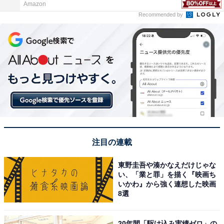
Amazon
Recommended by
注目の連載
東野圭吾や湊かなえだけじゃな
い、「業と罪」を描く『映画ち
いかわ』から強く連想した映画
8選
20年間「駆け込み実績ゼロ」の