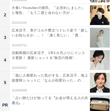
2026/08/06
大食いYoutuberの彼氏、『お別れしました』
と報告。「もう二度と会わない方が...
2
2024/11/06
広末涼子、美デコルテ際立つドレス姿で「嬉し
いお知らせが…」！ 「凄く美しい」「透...
3
2024/07/12
活動再開の広末涼子、1年1カ月ぶりにインス
タ更新！ 最新ショット＆“無言の投稿”...
4
2026/04/07
「急に人相変わった気がする」広末涼子、地上
波復帰ショットに「なんか顔変わった」の...
5
2026/08/06
「占い師だけが知ってる〝お金が増える人の共
通点〟」
PR