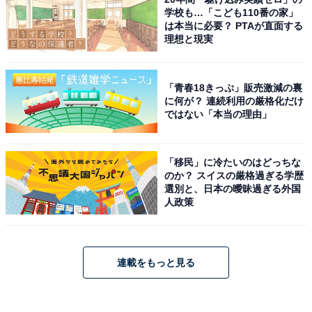
学校も…「こども110番の家」
は本当に必要？ PTAが直面する
理想と現実
「青春18きっぷ」販売激減の裏
に何が？ 連続利用の厳格化だけ
ではない「本当の理由」
「移民」に冷たいのはどっちな
のか？ スイスの厳格過ぎる学歴
選別と、日本の曖昧過ぎる外国
人政策
連載をもっと見る