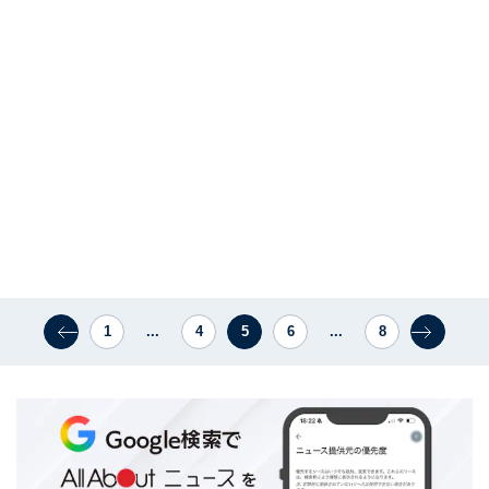
1
...
4
5
6
...
8