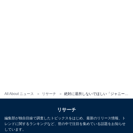
All About ニュース
リサーチ
絶対に退所しないでほしい「ジャニーズタレント」ランキング！ 「KinKi Kids」の2人を抑えた1位は？
リサーチ
編集部が独自目線で調査したトピックスをはじめ、最新のリリース情報、ト
レンドに関するランキングなど、世の中で注目を集めている話題をお知らせ
しています。