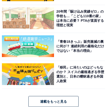
20年間「駆け込み実績ゼロ」の
学校も…「こども110番の家」
は本当に必要？ PTAが直面する
理想と現実
「青春18きっぷ」販売激減の裏
に何が？ 連続利用の厳格化だけ
ではない「本当の理由」
「移民」に冷たいのはどっちな
のか？ スイスの厳格過ぎる学歴
選別と、日本の曖昧過ぎる外国
人政策
連載をもっと見る