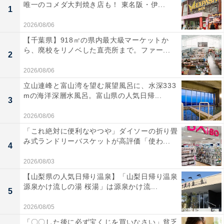
唯一のコメダ大判焼き店も！ 東名阪・伊...
1
2026/08/06
【千葉県】918㎡の県内最大級マーケットか
ら、廃校をリノベした直売所まで。ファー...
2
2026/08/06
立山連峰と富山湾を望む展望風呂に、水深333
mの海洋深層水風呂。富山県の人気日帰...
3
2026/08/06
「これ絶対に便利なやつや」ダイソーの折り畳
み式ランドリーバスケットが高評価「使わ...
4
2026/08/03
【山梨県の人気日帰り温泉】「山梨日帰り温泉
源泉かけ流しの湯 桜湯」は源泉かけ流...
5
2026/08/05
「〇〇した後に必ず宝くじを買いなさい」貧乏