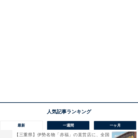
最新
一週間
一ヶ月
【三重県】伊勢名物「赤福」の直営店に、全国