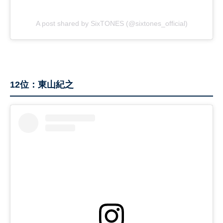
A post shared by SixTONES (@sixtones_official)
12位：東山紀之