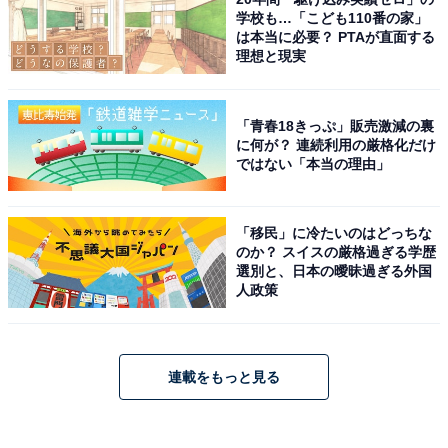
学校も…「こども110番の家」
は本当に必要？ PTAが直面する
理想と現実
「青春18きっぷ」販売激減の裏
に何が？ 連続利用の厳格化だけ
ではない「本当の理由」
「移民」に冷たいのはどっちな
のか？ スイスの厳格過ぎる学歴
選別と、日本の曖昧過ぎる外国
人政策
連載をもっと見る