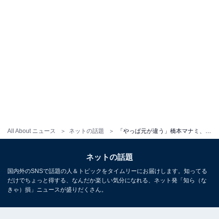
All About ニュース
ネットの話題
「やっぱ元が違う」橋本マナミ、美しすぎるすっぴんショット公開！ 「これがスッピンなら奇跡」と驚きの声
ネットの話題
国内外のSNSで話題の人＆トピックをタイムリーにお届けします。知ってる
だけでちょっと得する、なんだか楽しい気分になれる、ネット発「知ら（な
きゃ）損」ニュースが盛りだくさん。