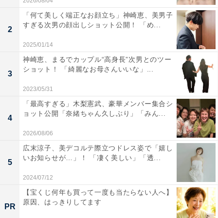
2026/08/04
「何て美しく端正なお顔立ち」神崎恵、美男子
すぎる次男の顔出しショット公開！ 「め...
2
2025/01/14
神崎恵、まるでカップル“高身長”次男とのツー
ショット！ 「綺麗なお母さんいいな」...
3
2023/05/31
「最高すぎる」木梨憲武、豪華メンバー集合シ
ョット公開「奈緒ちゃん久しぶり」「みん...
4
2026/08/06
広末涼子、美デコルテ際立つドレス姿で「嬉し
いお知らせが…」！ 「凄く美しい」「透...
5
2024/07/12
【宝くじ何年も買って一度も当たらない人へ】
原因、はっきりしてます
PR