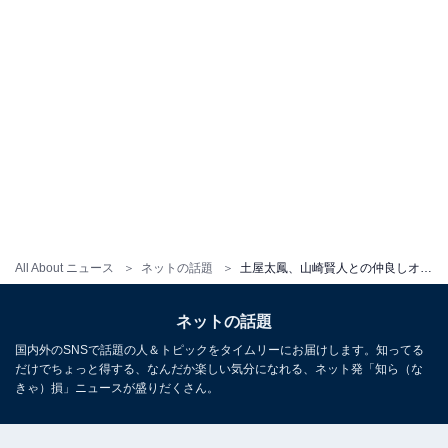
All About ニュース
ネットの話題
土屋太鳳、山崎賢人との仲良しオフショットにファン歓喜！ 「兄妹のよう」「けんたお尊い」
ネットの話題
国内外のSNSで話題の人＆トピックをタイムリーにお届けします。知ってる
だけでちょっと得する、なんだか楽しい気分になれる、ネット発「知ら（な
きゃ）損」ニュースが盛りだくさん。