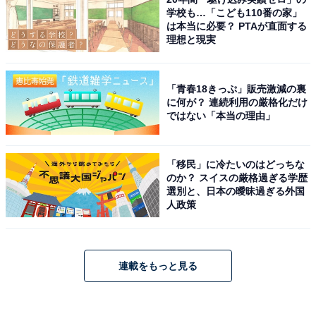
学校も…「こども110番の家」
は本当に必要？ PTAが直面する
理想と現実
「青春18きっぷ」販売激減の裏
に何が？ 連続利用の厳格化だけ
ではない「本当の理由」
「移民」に冷たいのはどっちな
のか？ スイスの厳格過ぎる学歴
選別と、日本の曖昧過ぎる外国
人政策
連載をもっと見る