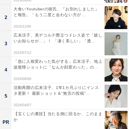
2026/08/06
大食いYoutuberの彼氏、『お別れしました』
と報告。「もう二度と会わない方が...
2
2024/11/06
広末涼子、美デコルテ際立つドレス姿で「嬉し
いお知らせが…」！ 「凄く美しい」「透...
3
2024/07/12
「急に人相変わった気がする」広末涼子、地上
波復帰ショットに「なんか顔変わった」の...
4
2026/08/06
活動再開の広末涼子、1年1カ月ぶりにインス
タ更新！ 最新ショット＆“無言の投稿”...
5
2026/04/07
【宝くじの裏技】当たる側に回るか、このまま
か
PR