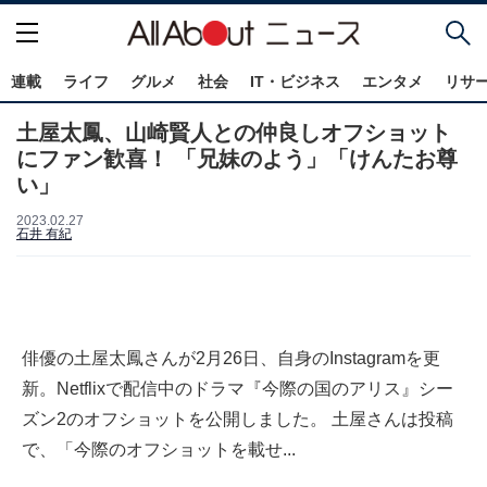
連載
ライフ
グルメ
社会
IT・ビジネス
エンタメ
リサ
土屋太鳳、山崎賢人との仲良しオフショット
にファン歓喜！ 「兄妹のよう」「けんたお尊
い」
2023.02.27
石井 有紀
俳優の土屋太鳳さんが2月26日、自身のInstagramを更
新。Netflixで配信中のドラマ『今際の国のアリス』シー
ズン2のオフショットを公開しました。 土屋さんは投稿
で、「今際のオフショットを載せ...