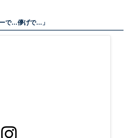
ーで…儚げで…」