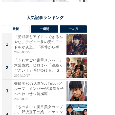
最新
一週間
一ヶ月
「犯罪者もアイドルできるん
「さす
やな」デビュー前の男性アイ
は」高
1
1
ドルが炎上。「事件から半年
災地を
も...
「カ...
2026/03/25
2026/08/0
「うわすごい豪華メンバー」
「女の
木梨憲武、ヒロミへ「連絡く
介、バ
2
2
ださい！」呼び掛ける。IS
らのプレ
S...
愛...
2024/10/17
2026/08/0
登録者70万人超YouTuberグ
「脚が
ループ、メンバーが10歳女子
横川尚
3
3
へのわいせつ誘拐容...
ムキな姿
刃...
2025/03/21
2026/08/0
「ものすごく美男美女カップ
「え、
ル」野沢直子の娘、イケメン
芸人、2
4
4