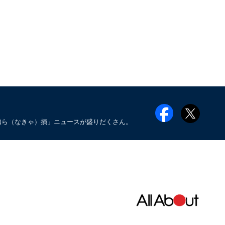
知ら（なきゃ）損」ニュースが盛りだくさん。