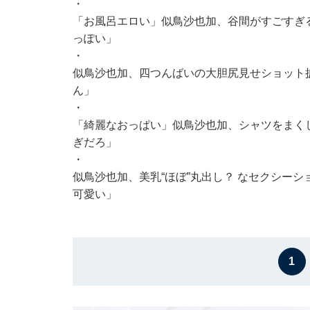
・
「お風呂エロい」似鳥沙也加、谷間がすごすぎ
っぽい」
・
似鳥沙也加、四つんばいの大胆尻見せショット
ん」
・
「綺麗なおっぱい」似鳥沙也加、シャツをまく
ぎだろ」
・
似鳥沙也加、美乳“ほぼ”丸出し？ なセクシー
可愛い」
1