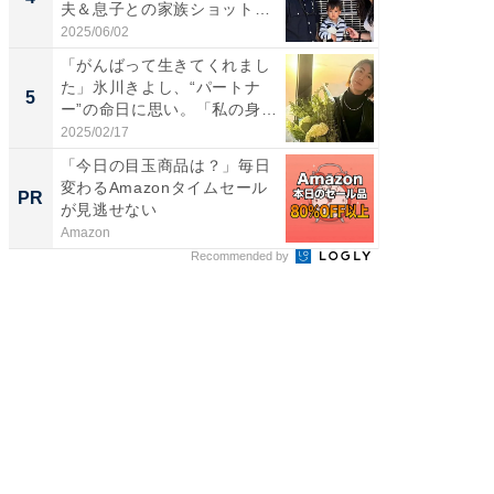
夫＆息子との家族ショット！
エットに
...
2025/06/02
2026/08/0
「がんばって生きてくれまし
「脳がバ
た」氷川きよし、“パートナ
装姿が話
5
5
ー”の命日に思い。「私の身
のお父さ
体...
2025/02/17
2026/08/0
「今日の目玉商品は？」毎日
「え、
変わるAmazonタイムセール
の？」8
PR
PR
が見逃せない
場！Ama
Amazon
Amazon
Recommended by