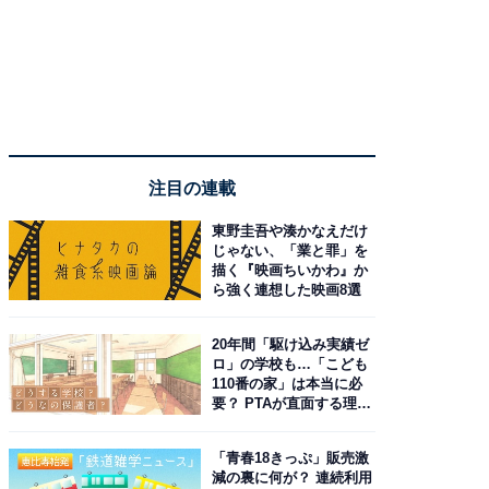
注目の連載
東野圭吾や湊かなえだけ
じゃない、「業と罪」を
描く『映画ちいかわ』か
ら強く連想した映画8選
20年間「駆け込み実績ゼ
ロ」の学校も…「こども
110番の家」は本当に必
要？ PTAが直面する理想
と現実
「青春18きっぷ」販売激
減の裏に何が？ 連続利用